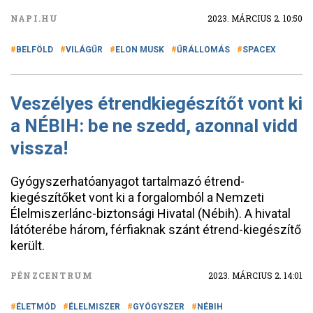
NAPI.HU
2023. MÁRCIUS 2. 10:50
BELFÖLD
VILÁGŰR
ELON MUSK
ŰRÁLLOMÁS
SPACEX
Veszélyes étrendkiegészítőt vont ki
a NÉBIH: be ne szedd, azonnal vidd
vissza!
Gyógyszerhatóanyagot tartalmazó étrend-
kiegészítőket vont ki a forgalomból a Nemzeti
Élelmiszerlánc-biztonsági Hivatal (Nébih). A hivatal
látóterébe három, férfiaknak szánt étrend-kiegészítő
került.
PÉNZCENTRUM
2023. MÁRCIUS 2. 14:01
ÉLETMÓD
ÉLELMISZER
GYÓGYSZER
NÉBIH