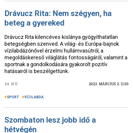
Drávucz Rita: Nem szégyen, ha
beteg a gyereked
Drávucz Rita kilencéves kislánya gyógyíthatatlan
betegségben szenved. A világ- és Európa-bajnok
vízilabdázónővel érzelmi hullámvasútról, a
megoldáskereső világlátás fontosságáról, valamint a
sportnak a gondolkodására gyakorolt pozitív
hatásairól is beszélgettünk.
24.HU
2023. MÁRCIUS 2. 11:00
SPORT
VÍZILABDA
Szombaton lesz jobb idő a
hétvégén