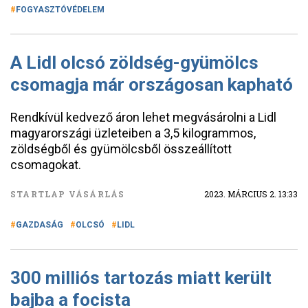
FOGYASZTÓVÉDELEM
A Lidl olcsó zöldség-gyümölcs
csomagja már országosan kapható
Rendkívül kedvező áron lehet megvásárolni a Lidl
magyarországi üzleteiben a 3,5 kilogrammos,
zöldségből és gyümölcsből összeállított
csomagokat.
STARTLAP VÁSÁRLÁS
2023. MÁRCIUS 2. 13:33
GAZDASÁG
OLCSÓ
LIDL
300 milliós tartozás miatt került
bajba a focista