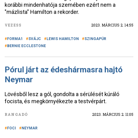
korábbi mindenhatója szemében ezért nem a
"mázlista" Hamilton a rekorder.
VEZESS
2023. MÁRCIUS 2. 14:55
FORMA1
SVÁJC
LEWIS HAMILTON
SZINGAPÚR
BERNIE ECCLESTONE
Pórul járt az édeshármasra hajtó
Neymar
Lövésből lesz a gól, gondolta a sérülését kúráló
focista, és megkörnyékezte a testvérpárt.
RANGADÓ
2023. MÁRCIUS 2. 11:05
FOCI
NEYMAR