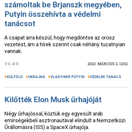
számoltak be Brjanszk megyében,
Putyin összehívta a védelmi
tanácsot
A csapat arra készül, hogy megdöntse az orosz
vezetést, ám a hírek szerint csak néhány tucatnyian
vannak.
VG.HU
2023. MÁRCIUS 2. 12:02
KÜLFÖLD
UKRAJNA
VLAGYIMIR PUTYIN
VÉDELMI TANÁCS
Kilőtték Elon Musk űrhajóját
Négy űrhajóssal, köztük egy egyesült arab
emírségekbeli asztronautával elindult a Nemzetközi
Űrállomásra (ISS) a SpaceX űrhajója.