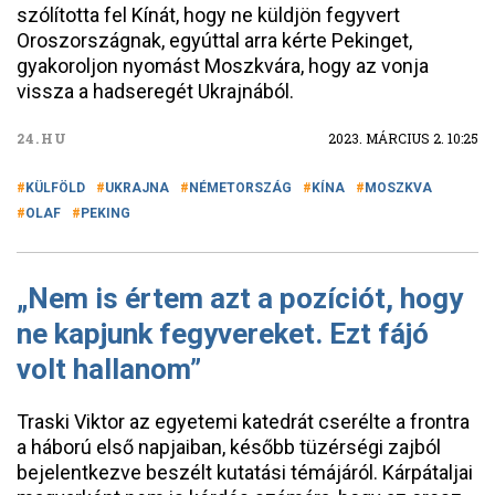
szólította fel Kínát, hogy ne küldjön fegyvert
Oroszországnak, egyúttal arra kérte Pekinget,
gyakoroljon nyomást Moszkvára, hogy az vonja
vissza a hadseregét Ukrajnából.
24.HU
2023. MÁRCIUS 2. 10:25
KÜLFÖLD
UKRAJNA
NÉMETORSZÁG
KÍNA
MOSZKVA
OLAF
PEKING
„Nem is értem azt a pozíciót, hogy
ne kapjunk fegyvereket. Ezt fájó
volt hallanom”
Traski Viktor az egyetemi katedrát cserélte a frontra
a háború első napjaiban, később tüzérségi zajból
bejelentkezve beszélt kutatási témájáról. Kárpátaljai