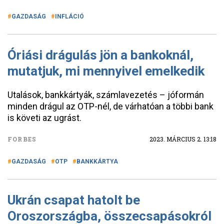
GAZDASÁG
INFLÁCIÓ
Óriási drágulás jön a bankoknál,
mutatjuk, mi mennyivel emelkedik
Utalások, bankkártyák, számlavezetés – jóformán
minden drágul az OTP-nél, de várhatóan a többi bank
is követi az ugrást.
FORBES
2023. MÁRCIUS 2. 13:18
GAZDASÁG
OTP
BANKKÁRTYA
Ukrán csapat hatolt be
Oroszországba, összecsapásokról