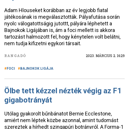
Adam Hlouseket korábban az év legjobb fiatal
játékosának is megválasztották. Pályafutása során
nyolc válogatottságig jutottt, pályára léphetett a
Bajnokok Ligájában is, ám a foci mellett is akkora
tartozást halmozott fel, hogy kénytelen volt belátni,
nem tudja kifizetni egykori társait.
RANGADÓ
2023. MÁRCIUS 2. 16:29
FOCI
BAJNOKOK LIGÁJA
Ölbe tett kézzel nézték végig az F1
gigabotrányát
Utólag gyakorolt bűnbánatot Bernie Ecclestone,
amiért nem léptek közbe azonnal, amint tudomást
szereztek a hírhedt szingapúri botrányról. A Forma-1