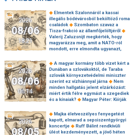
◆
Elmentek Szalonnáról a kassai
illegális bódévárosból beköltöző roma
2026
◆
családok
Szombaton szavaz a
08/06
◆
Tisza-frakció az államfőjelöltjéről
Valerij Zaluzsnijt megkérték, hogy
18:21
magyarázza meg, amit a NATO-ról
mondott, erre elmondta ugyanazt,
◆
csak még erősebben
800 millióért
kötött szerződéseket a HM cége a
◆
A magyar kormány több vizet kért a
Lounge Eventtel, a miniszter
Dunában a szlovákoktól, de Taraba
2026
◆
feljelentést tett
Orbán Anita
szlovák környezetvédelmi miniszter
08/06
megkérte a szlovák kormányt, hogy
◆
szerint ez vízhiánnyal járna
Nem
◆
segítse a magyar vízellátást
Forró
minden hallgatás jelent elzárkózást:
06:14
augusztus: gátja lehet az uniós
miért értik félre egymást a szegediek
források hazahozatalának az
◆
és a kínaiak?
Magyar Péter: Kiírják
◆
Alkotmánybíróság?
Török Gábor: Ez
az első szélerőművi pályázatokat, a
◆
Magyar Péter vizsgahete
projektekben magyar állami
◆
Majka életveszélyes fenyegetést
Meglepetés az albérletpiacon, nincs
◆
tulajdonrészt fognak előírni
Orbán
kapott, elmarad a sepsiszentgyörgyi
2026
◆
roham
Hirtelen titkolózni kezdett a
Gáspár hatszor repült honvédségi
◆
koncertje
Ruff Bálint rendkívüli
◆
Tisza a kegyelmi ügyekről
08/05
◆
gépen Csádba és Nigerbe
Ismert
ülést kezdeményezett, a jövő héten
Egyszerre két köztársasági elnöke is