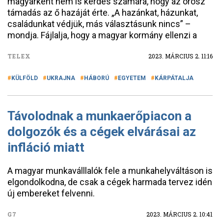
magyarként nem is kérdés számára, hogy az orosz
támadás az ő hazáját érte. „A hazánkat, házunkat,
családunkat védjük, más választásunk nincs” –
mondja. Fájlalja, hogy a magyar kormány ellenzi a
TELEX
2023. MÁRCIUS 2. 11:16
KÜLFÖLD
UKRAJNA
HÁBORÚ
EGYETEM
KÁRPÁTALJA
Távolodnak a munkaerőpiacon a
dolgozók és a cégek elvárásai az
infláció miatt
A magyar munkaválllalók fele a munkahelyváltáson is
elgondolkodna, de csak a cégek harmada tervez idén
új embereket felvenni.
G7
2023. MÁRCIUS 2. 10:41