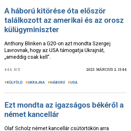
A háború kitörése óta először
találkozott az amerikai és az orosz
külügyminiszter
Anthony Blinken a G20-on azt mondta Szergej
Lavrovnak, hogy az USA támogatja Ukrajnát,
„ameddig csak kell”.
444.HU
2023. MÁRCIUS 2. 15:44
KÜLFÖLD
UKRAJNA
HÁBORÚ
USA
Ezt mondta az igazságos békéről a
német kancellár
Olaf Scholz német kancellár csütörtökön arra