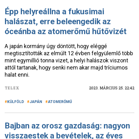
Épp helyreállna a fukusimai
halászat, erre beleengedik az
óceánba az atomerőmű hűtővizét
A japán kormány úgy döntött, hogy eléggé
megtisztították az elmúlt 12 évben felgyülemlő több
mint egymillió tonna vizet, a helyi halászok viszont
attól tartanak, hogy senki nem akar majd tríciumos
halat enni.
TELEX
2023. MÁRCIUS 25. 22:42
KÜLFÖLD
JAPÁN
ATOMERŐMŰ
Bajban az orosz gazdaság: nagyon
visszaestek a bevételek, az éves