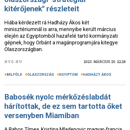
kitérőjenek" részleteit
Hiába kérdezett rá Hadházy Ákos két
minisztériumnál is arra, mennyibe került március
elején az Egyiptomból hazafelé tartó kormányzati
gépnek, hogy Orbánt a magánprogramjára kitegye
Olaszországban.
HVG.HU
2023. MÁRCIUS 25. 22:28
BELFÖLD
OLASZORSZÁG
EGYIPTOM
HADHÁZY ÁKOS
Babosék nyolc mérkőzéslabdát
hárítottak, de ez sem tartotta őket
versenyben Miamiban
A Babos Tímea, Kristina Mladenovic magyar-francia