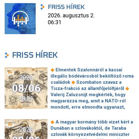
FRISS HÍREK
2026. augusztus 2.
06:31
FRISS HÍREK
◆
Elmentek Szalonnáról a kassai
illegális bódévárosból beköltöző roma
2026
◆
családok
Szombaton szavaz a
08/06
◆
Tisza-frakció az államfőjelöltjéről
Valerij Zaluzsnijt megkérték, hogy
18:21
magyarázza meg, amit a NATO-ról
mondott, erre elmondta ugyanazt,
◆
csak még erősebben
800 millióért
kötött szerződéseket a HM cége a
◆
A magyar kormány több vizet kért a
Lounge Eventtel, a miniszter
Dunában a szlovákoktól, de Taraba
2026
◆
feljelentést tett
Orbán Anita
szlovák környezetvédelmi miniszter
megkérte a szlovák kormányt, hogy