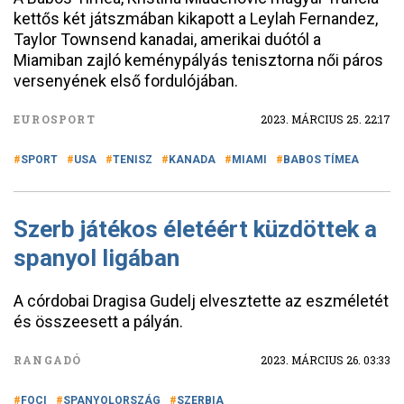
kettős két játszmában kikapott a Leylah Fernandez,
Taylor Townsend kanadai, amerikai duótól a
Miamiban zajló keménypályás tenisztorna női páros
versenyének első fordulójában.
EUROSPORT
2023. MÁRCIUS 25. 22:17
SPORT
USA
TENISZ
KANADA
MIAMI
BABOS TÍMEA
Szerb játékos életéért küzdöttek a
spanyol ligában
A córdobai Dragisa Gudelj elvesztette az eszméletét
és összeesett a pályán.
RANGADÓ
2023. MÁRCIUS 26. 03:33
FOCI
SPANYOLORSZÁG
SZERBIA