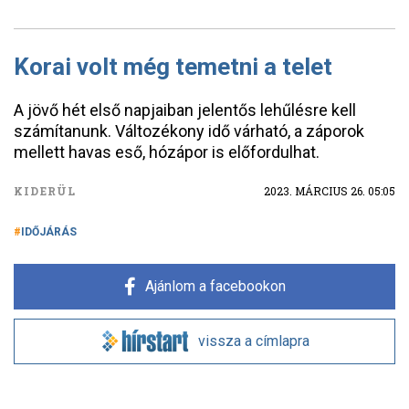
Korai volt még temetni a telet
A jövő hét első napjaiban jelentős lehűlésre kell
számítanunk. Változékony idő várható, a záporok
mellett havas eső, hózápor is előfordulhat.
KIDERÜL
2023. MÁRCIUS 26. 05:05
IDŐJÁRÁS
Ajánlom a facebookon
vissza a címlapra