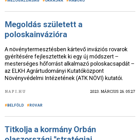
MEZŐGAZDASÁG
UKRAJNA
HÁBORÚ
Megoldás született a
poloskainvázióra
A növénytermesztésben kártevő inváziós rovarok
gyérítésére fejlesztettek ki egy új módszert –
mesterséges hőforrást alkalmazó poloskacsapdát –
az ELKH Agrártudományi Kutatóközpont
Növényvédelmi Intézetének (ATK NÖVI) kutatói.
NAPI.HU
2023. MÁRCIUS 26. 05:27
BELFÖLD
ROVAR
Titkolja a kormány Orbán
olaszországi "stratégiai