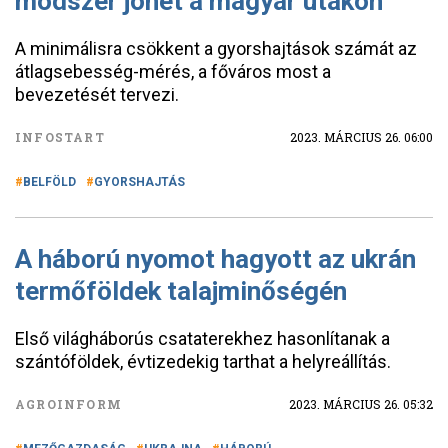
módszer jöhet a magyar utakon
A minimálisra csökkent a gyorshajtások számát az
átlagsebesség-mérés, a főváros most a
bevezetését tervezi.
INFOSTART
2023. MÁRCIUS 26. 06:00
BELFÖLD
GYORSHAJTÁS
A háború nyomot hagyott az ukrán
termőföldek talajminőségén
Első világháborús csataterekhez hasonlítanak a
szántóföldek, évtizedekig tarthat a helyreállítás.
AGROINFORM
2023. MÁRCIUS 26. 05:32