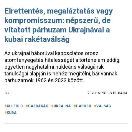
Elrettentés, megaláztatás vagy
kompromisszum: népszerű, de
vitatott párhuzam Ukrajnával a
kubai rakétaválság
Az ukrajnai háborúval kapcsolatos orosz
atomfenyegetés hitelességét a történelem eddigi
egyetlen nagyhatalmi nukleáris válságának
tanulságai alapján is nehéz megítélni, bár vannak
párhuzamok 1962 és 2023 között.
G7
2023. ÁPRILIS 18. 04:34
KÜLFÖLD
GAZDASÁG
UKRAJNA
HÁBORÚ
VÁLSÁG
KUBA