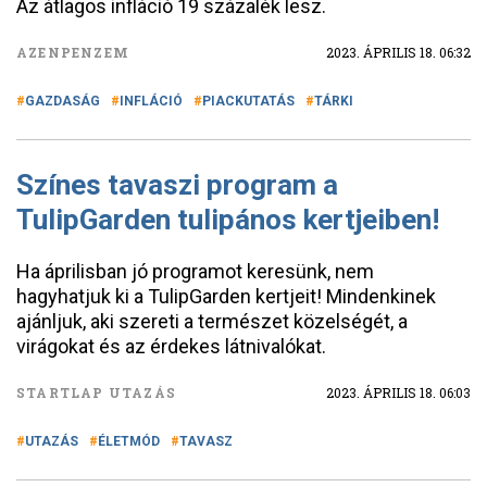
Az átlagos infláció 19 százalék lesz.
AZENPENZEM
2023. ÁPRILIS 18. 06:32
GAZDASÁG
INFLÁCIÓ
PIACKUTATÁS
TÁRKI
Színes tavaszi program a
TulipGarden tulipános kertjeiben!
Ha áprilisban jó programot keresünk, nem
hagyhatjuk ki a TulipGarden kertjeit! Mindenkinek
ajánljuk, aki szereti a természet közelségét, a
virágokat és az érdekes látnivalókat.
STARTLAP UTAZÁS
2023. ÁPRILIS 18. 06:03
UTAZÁS
ÉLETMÓD
TAVASZ