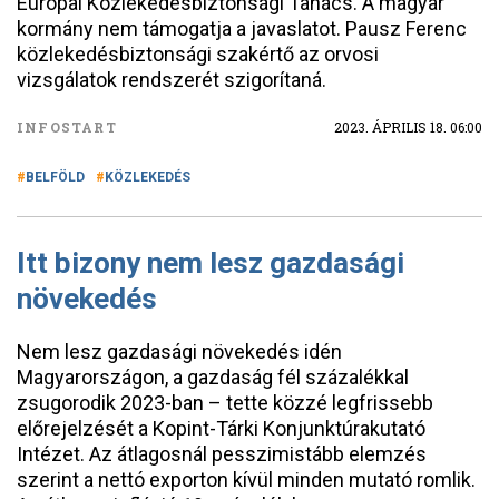
Európai Közlekedésbiztonsági Tanács. A magyar
kormány nem támogatja a javaslatot. Pausz Ferenc
közlekedésbiztonsági szakértő az orvosi
vizsgálatok rendszerét szigorítaná.
INFOSTART
2023. ÁPRILIS 18. 06:00
BELFÖLD
KÖZLEKEDÉS
Itt bizony nem lesz gazdasági
növekedés
Nem lesz gazdasági növekedés idén
Magyarországon, a gazdaság fél százalékkal
zsugorodik 2023-ban – tette közzé legfrissebb
előrejelzését a Kopint-Tárki Konjunktúrakutató
Intézet. Az átlagosnál pesszimistább elemzés
szerint a nettó exporton kívül minden mutató romlik.