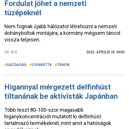
Fordulat jöhet a nemzeti
tüzépeknél
Nem fognak újabb hálózatot létrehozni a nemzeti
dohányboltok mintájára, a kormány mégsem táncol
vissza teljesen.
24.HU
2023. ÁPRILIS 18. 06:00
GAZDASÁG
CIGARETTA
TRAFIK
Higannyal mérgezett delfinhúst
tiltanának be aktivisták Japánban
Több teszt 80-100-szor magasabb
higanykoncentrációt mutatott ki delfinhúst
tartalmazó termékeknél, mint amit a hatóságok