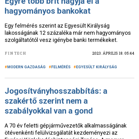
Egyre több brit hagyja el a
hagyományos bankokat
Egy felmérés szerint az Egyesült Királyság
lakosságának 12 százaléka már nem hagyományos
szolgáltatótól vesz igénybe banki termékeket.
FINTECH
2023. ÁPRILIS 18. 05:44
MODERN GAZDASÁG
FELMÉRÉS
EGYESÜLT KIRÁLYSÁG
Jogosítványhosszabbítás: a
szakértő szerint nem a
szabályokkal van a gond
A 70 év feletti gépjárművezetők alkalmasságának
ötévenkénti felülvizsgálatát kezdeményezi az