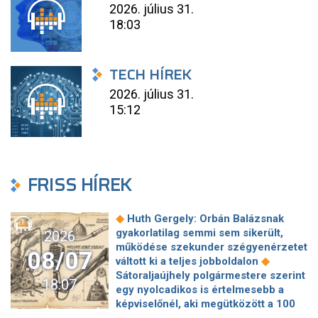
2026. július 31.
18:03
TECH HÍREK
2026. július 31.
15:12
FRISS HÍREK
◆
Huth Gergely: Orbán Balázsnak
gyakorlatilag semmi sem sikerült,
2026
működése szekunder szégyenérzetet
08/07
◆
váltott ki a teljes jobboldalon
Sátoraljaújhely polgármestere szerint
18:07
egy nyolcadikos is értelmesebb a
képviselőnél, aki megütközött a 100
◆