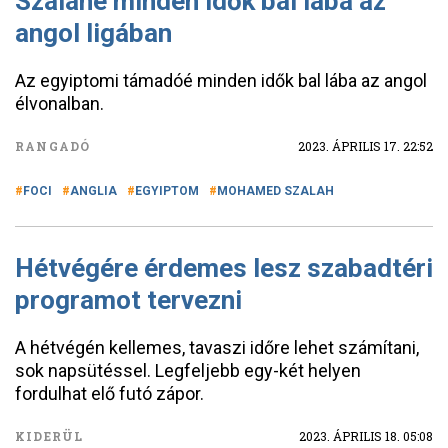
Szalahé minden idők bal lába az
angol ligában
Az egyiptomi támadóé minden idők bal lába az angol
élvonalban.
RANGADÓ
2023. ÁPRILIS 17. 22:52
FOCI
ANGLIA
EGYIPTOM
MOHAMED SZALAH
Hétvégére érdemes lesz szabadtéri
programot tervezni
A hétvégén kellemes, tavaszi időre lehet számítani,
sok napsütéssel. Legfeljebb egy-két helyen
fordulhat elő futó zápor.
KIDERÜL
2023. ÁPRILIS 18. 05:08