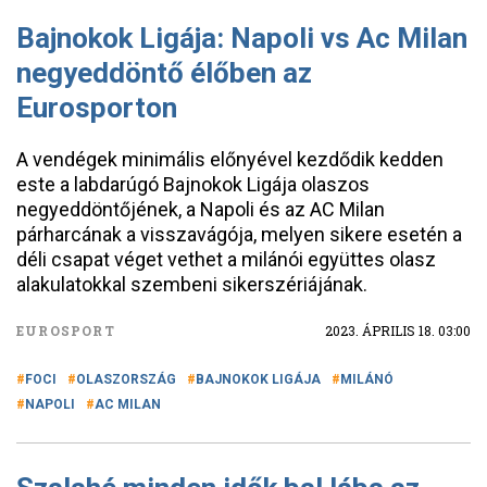
Bajnokok Ligája: Napoli vs Ac Milan
negyeddöntő élőben az
Eurosporton
A vendégek minimális előnyével kezdődik kedden
este a labdarúgó Bajnokok Ligája olaszos
negyeddöntőjének, a Napoli és az AC Milan
párharcának a visszavágója, melyen sikere esetén a
déli csapat véget vethet a milánói együttes olasz
alakulatokkal szembeni sikerszériájának.
EUROSPORT
2023. ÁPRILIS 18. 03:00
FOCI
OLASZORSZÁG
BAJNOKOK LIGÁJA
MILÁNÓ
NAPOLI
AC MILAN