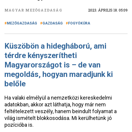
MAGYAR MEZŐGAZDASÁG
2023. ÁPRILIS 18. 05:09
MEZŐGAZDASÁG
GAZDASÁG
FOGYÓKÚRA
Küszöbön a hidegháború, ami
térdre kényszerítheti
Magyarországot is – de van
megoldás, hogyan maradjunk ki
belőle
Ha valaki elmélyül a nemzetközi kereskedelmi
adatokban, akkor azt láthatja, hogy már nem
feltételezett veszély, hanem beindult folyamat a
világ ismételt blokkosodása. Mi kerülhetünk jó
pozícióba is.