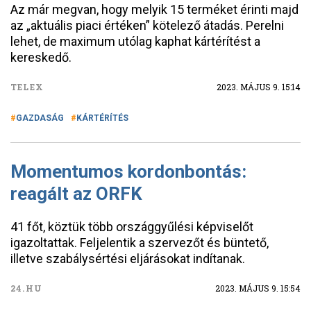
Az már megvan, hogy melyik 15 terméket érinti majd
az „aktuális piaci értéken” kötelező átadás. Perelni
lehet, de maximum utólag kaphat kártérítést a
kereskedő.
TELEX
2023. MÁJUS 9. 15:14
GAZDASÁG
KÁRTÉRÍTÉS
Momentumos kordonbontás:
reagált az ORFK
41 főt, köztük több országgyűlési képviselőt
igazoltattak. Feljelentik a szervezőt és büntető,
illetve szabálysértési eljárásokat indítanak.
24.HU
2023. MÁJUS 9. 15:54