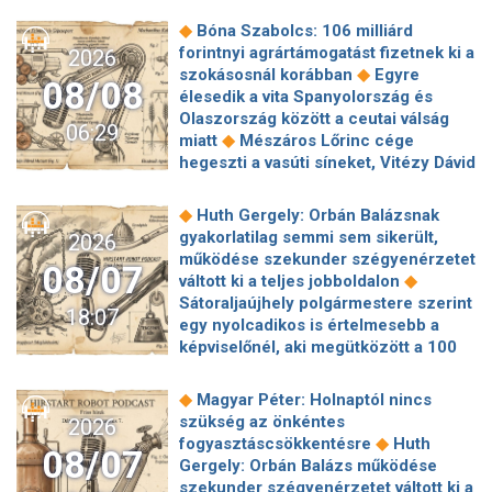
◆
Bóna Szabolcs: 106 milliárd
forintnyi agrártámogatást fizetnek ki a
2026
◆
szokásosnál korábban
Egyre
08/08
élesedik a vita Spanyolország és
Olaszország között a ceutai válság
06:29
◆
miatt
Mészáros Lőrinc cége
hegeszti a vasúti síneket, Vitézy Dávid
◆
elmagyarázta, miért
Jogi lépéseket
tesz a Bosnyák téri irodakomplexum
◆
Huth Gergely: Orbán Balázsnak
beruházója, ha az állam felmondja a
gyakorlatilag semmi sem sikerült,
2026
◆
szerződésüket
Megérkezett
működése szekunder szégyenérzetet
08/07
Magyar Péter bejelentése: így költik
◆
váltott ki a teljes jobboldalon
el a 6 ezer milliárd forintnyi uniós
Sátoraljaújhely polgármestere szerint
18:07
◆
pénzt
Megbénult az ivóvíztárolók
egy nyolcadikos is értelmesebb a
töltése Ózdon – de máshol is komoly
képviselőnél, aki megütközött a 100
◆
nehézségek adódtak
Sűrített
◆
milliós parkolón
Az amerikai
járatokkal készül a MÁV a Szigetre,
hírszerzés szerint Putyin pár éven
◆
Magyar Péter: Holnaptól nincs
◆
éjszaka is könnyebb lesz hazajutni
belül megtámadhat egy NATO-
szükség az önkéntes
2026
Megszólal Filep Dávid, Magyar Péter
◆
tagállamot
Vitézy Dávid
◆
fogyasztáscsökkentésre
Huth
feljelentője: "Ez valóban büntetőügy!"
08/07
elmagyarázta, miért Mészárosék
Gergely: Orbán Balázs működése
◆
Megszólalt a szomjazó gólyát itató
cége nyerte a közbeszerzést
szekunder szégyenérzetet váltott ki a
◆