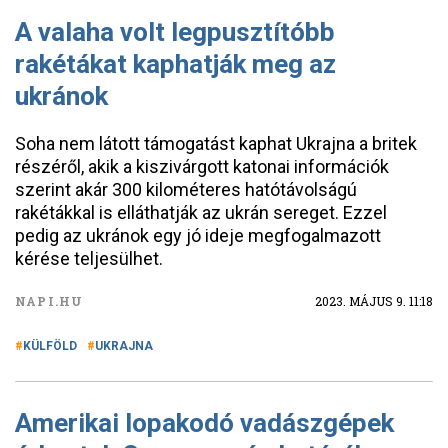
A valaha volt legpusztítóbb
rakétákat kaphatják meg az
ukránok
Soha nem látott támogatást kaphat Ukrajna a britek
részéről, akik a kiszivárgott katonai információk
szerint akár 300 kilométeres hatótávolságú
rakétákkal is elláthatják az ukrán sereget. Ezzel
pedig az ukránok egy jó ideje megfogalmazott
kérése teljesülhet.
NAPI.HU
2023. MÁJUS 9. 11:18
KÜLFÖLD
UKRAJNA
Amerikai lopakodó vadászgépek