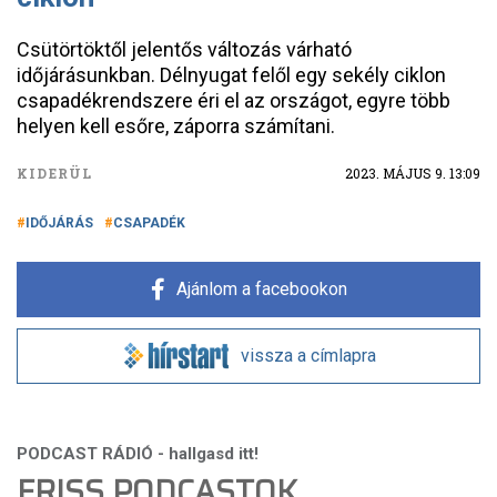
Csütörtöktől jelentős változás várható
időjárásunkban. Délnyugat felől egy sekély ciklon
csapadékrendszere éri el az országot, egyre több
helyen kell esőre, záporra számítani.
KIDERÜL
2023. MÁJUS 9. 13:09
IDŐJÁRÁS
CSAPADÉK
Ajánlom a facebookon
vissza a címlapra
FRISS PODCASTOK