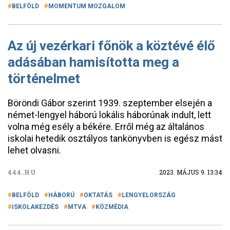
BELFÖLD
MOMENTUM MOZGALOM
Az új vezérkari főnök a köztévé élő
adásában hamisította meg a
történelmet
Böröndi Gábor szerint 1939. szeptember elsején a
német-lengyel háború lokális háborúnak indult, lett
volna még esély a békére. Erről még az általános
iskolai hetedik osztályos tankönyvben is egész mást
lehet olvasni.
444.HU
2023. MÁJUS 9. 13:34
BELFÖLD
HÁBORÚ
OKTATÁS
LENGYELORSZÁG
ISKOLAKEZDÉS
MTVA
KÖZMÉDIA