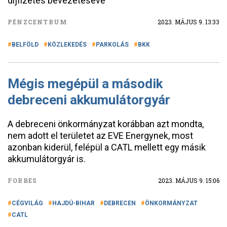
díjfizetés bevezetéséve
PÉNZCENTRUM
2023. MÁJUS 9. 13:33
BELFÖLD
KÖZLEKEDÉS
PARKOLÁS
BKK
Mégis megépül a második
debreceni akkumulátorgyár
A debreceni önkormányzat korábban azt mondta,
nem adott el területet az EVE Energynek, most
azonban kiderül, felépül a CATL mellett egy másik
akkumulátorgyár is.
FORBES
2023. MÁJUS 9. 15:06
CÉGVILÁG
HAJDÚ-BIHAR
DEBRECEN
ÖNKORMÁNYZAT
CATL