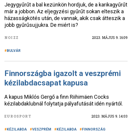
Jegygyűrűt a bal kezünkön hordjuk, de a karikagyűrűt
már a jobbon. Az eljegyzési gyűrűt sokan elteszik a
házasságkötés után, de vannak, akik csak átteszik a
jobb gyűrűsujjukra. De miért is?
NOIZZ
2023. MÁJUS 9. 16:09
BULVÁR
Finnországba igazolt a veszprémi
kézilabdacsapat kapusa
A kapus Miklós Gergő a finn Riihimäen Cocks
kézilabdaklubnál folytatja pályafutását idén nyártól.
EUROSPORT
2023. MÁJUS 9. 14:03
KÉZILABDA
VESZPRÉM
KÉZILABDA
FINNORSZÁG