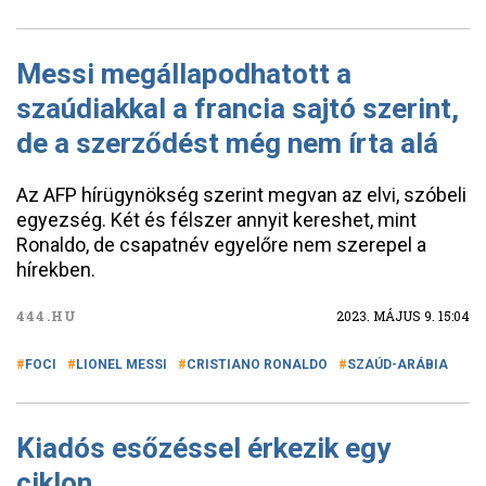
Messi megállapodhatott a
szaúdiakkal a francia sajtó szerint,
de a szerződést még nem írta alá
Az AFP hírügynökség szerint megvan az elvi, szóbeli
egyezség. Két és félszer annyit kereshet, mint
Ronaldo, de csapatnév egyelőre nem szerepel a
hírekben.
444.HU
2023. MÁJUS 9. 15:04
FOCI
LIONEL MESSI
CRISTIANO RONALDO
SZAÚD-ARÁBIA
Kiadós esőzéssel érkezik egy
ciklon