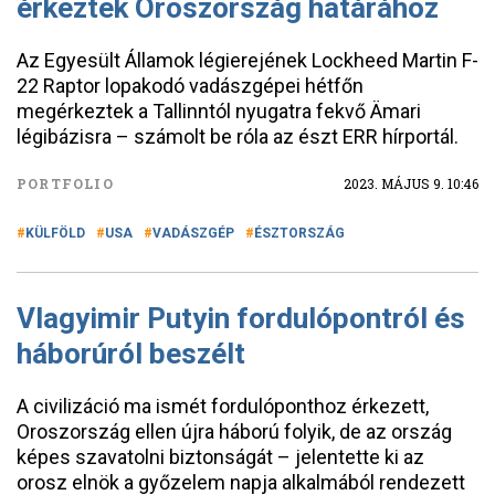
érkeztek Oroszország határához
Az Egyesült Államok légierejének Lockheed Martin F-
22 Raptor lopakodó vadászgépei hétfőn
megérkeztek a Tallinntól nyugatra fekvő Ämari
légibázisra – számolt be róla az észt ERR hírportál.
PORTFOLIO
2023. MÁJUS 9. 10:46
KÜLFÖLD
USA
VADÁSZGÉP
ÉSZTORSZÁG
Vlagyimir Putyin fordulópontról és
háborúról beszélt
A civilizáció ma ismét fordulóponthoz érkezett,
Oroszország ellen újra háború folyik, de az ország
képes szavatolni biztonságát – jelentette ki az
orosz elnök a győzelem napja alkalmából rendezett