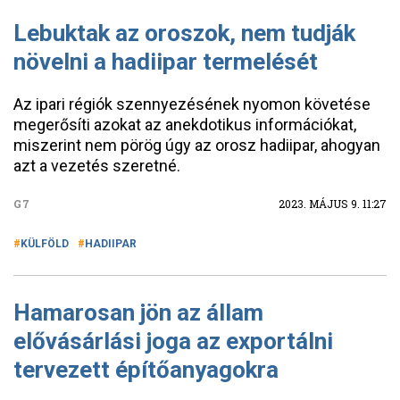
Lebuktak az oroszok, nem tudják
növelni a hadiipar termelését
Az ipari régiók szennyezésének nyomon követése
megerősíti azokat az anekdotikus információkat,
miszerint nem pörög úgy az orosz hadiipar, ahogyan
azt a vezetés szeretné.
G7
2023. MÁJUS 9. 11:27
KÜLFÖLD
HADIIPAR
Hamarosan jön az állam
elővásárlási joga az exportálni
tervezett építőanyagokra