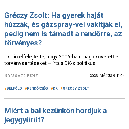
Gréczy Zsolt: Ha gyerek haját
húzzák, és gázspray-vel vakítják el,
pedig nem is támadt a rendőrre, az
törvényes?
Orbán elfelejtette, hogy 2006-ban maga követett el
törvénysértéseket – írta a DK-s politikus.
NYUGATI FÉNY
2023. MÁJUS 9. 11:04
BELFÖLD
RENDŐRSÉG
DK
GRÉCZY ZSOLT
Miért a bal kezünkön hordjuk a
jegygyűrűt?