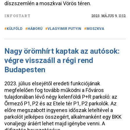
díszszemlén a moszkvai Vörös téren.
INFOSTART
2023. MÁJUS 9. 11:12
KÜLFÖLD
HÁBORÚ
VLAGYIMIR PUTYIN
MOSZKVA
Nagy örömhírt kaptak az autósok:
végre visszaáll a régi rend
Budapesten
2023. július elsejétől eredeti funkciójának
megfelelően fog tovább működni a Főváros
tulajdonában lévő négy kelenföldi P+R parkoló: az
Őrmező P1, P2 és az Etele tér P1, P2 parkolók. Az
előre megszabott ingyenes időszak leteltével a
parkolót jelképes összegért, alkalmanként egy BKK
vonaljegy áráért lehet majd igénybe venni. A