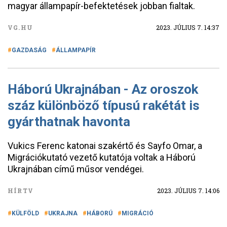
magyar állampapír-befektetések jobban fialtak.
VG.HU
2023. JÚLIUS 7. 14:37
GAZDASÁG
ÁLLAMPAPÍR
Háború Ukrajnában - Az oroszok
száz különböző típusú rakétát is
gyárthatnak havonta
Vukics Ferenc katonai szakértő és Sayfo Omar, a
Migrációkutató vezető kutatója voltak a Háború
Ukrajnában című műsor vendégei.
HÍRTV
2023. JÚLIUS 7. 14:06
KÜLFÖLD
UKRAJNA
HÁBORÚ
MIGRÁCIÓ