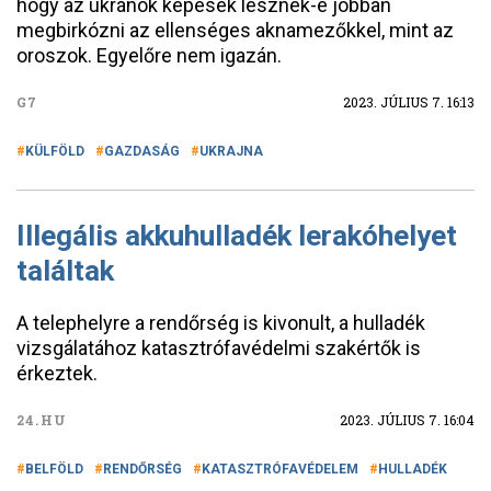
hogy az ukránok képesek lesznek-e jobban
megbirkózni az ellenséges aknamezőkkel, mint az
oroszok. Egyelőre nem igazán.
G7
2023. JÚLIUS 7. 16:13
KÜLFÖLD
GAZDASÁG
UKRAJNA
Illegális akkuhulladék lerakóhelyet
találtak
A telephelyre a rendőrség is kivonult, a hulladék
vizsgálatához katasztrófavédelmi szakértők is
érkeztek.
24.HU
2023. JÚLIUS 7. 16:04
BELFÖLD
RENDŐRSÉG
KATASZTRÓFAVÉDELEM
HULLADÉK