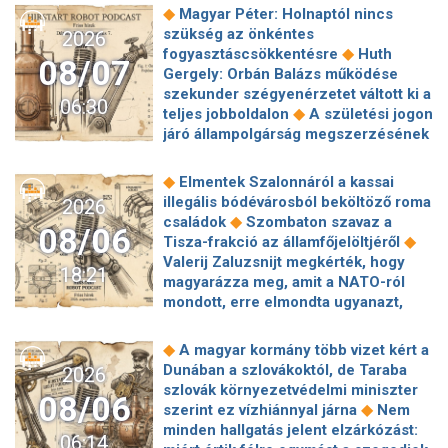
◆
Magyar Péter: Holnaptól nincs
szükség az önkéntes
2026
◆
fogyasztáscsökkentésre
Huth
08/07
Gergely: Orbán Balázs működése
szekunder szégyenérzetet váltott ki a
06:30
◆
teljes jobboldalon
A születési jogon
járó állampolgárság megszerzésének
korlátozásáról írt alá rendeletet
◆
Donald Trump
„Kevésen múlt a
◆
Elmentek Szalonnáról a kassai
katasztrófa” – szintet léphetett az
illegális bódévárosból beköltöző roma
2026
◆
orosz hibrid hadviselés
Bod Péter
◆
családok
Szombaton szavaz a
08/06
Ákos: Vagyonkezelés közérdekből: mi
◆
Tisza-frakció az államfőjelöltjéről
◆
jön a kekvák után?
Térképen, ahogy
Valerij Zaluzsnijt megkérték, hogy
18:21
hajnalban elérte Magyarország
magyarázza meg, amit a NATO-ról
◆
határát a hidegfront
A forintot is
mondott, erre elmondta ugyanazt,
◆
megütheti az aszály
Szombaton
◆
csak még erősebben
800 millióért
szavaz a Tisza-frakció az
kötött szerződéseket a HM cége a
◆
A magyar kormány több vizet kért a
◆
államfőjelöltjéről
Egyre inkább az
Lounge Eventtel, a miniszter
Dunában a szlovákoktól, de Taraba
2026
agglomerációt választják a főváros
◆
feljelentést tett
Orbán Anita
szlovák környezetvédelmi miniszter
helyett, akik százmilliónál többért
08/06
megkérte a szlovák kormányt, hogy
◆
szerint ez vízhiánnyal járna
Nem
◆
vennének lakást
Robbanószereket
◆
segítse a magyar vízellátást
Forró
minden hallgatás jelent elzárkózást:
találtak Budapesten, péntek hajnalban
06:14
augusztus: gátja lehet az uniós