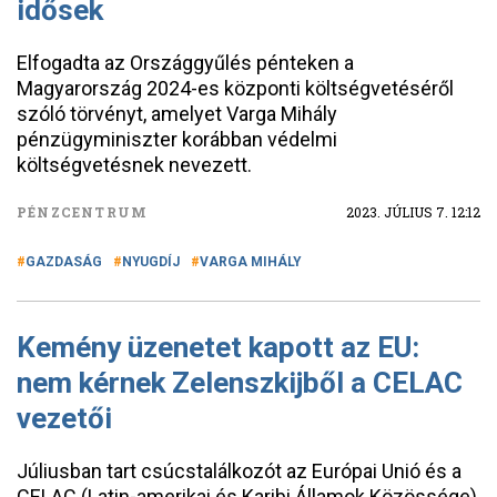
idősek
Elfogadta az Országgyűlés pénteken a
Magyarország 2024-es központi költségvetéséről
szóló törvényt, amelyet Varga Mihály
pénzügyminiszter korábban védelmi
költségvetésnek nevezett.
PÉNZCENTRUM
2023. JÚLIUS 7. 12:12
GAZDASÁG
NYUGDÍJ
VARGA MIHÁLY
Kemény üzenetet kapott az EU:
nem kérnek Zelenszkijből a CELAC
vezetői
Júliusban tart csúcstalálkozót az Európai Unió és a
CELAC (Latin-amerikai és Karibi Államok Közössége)