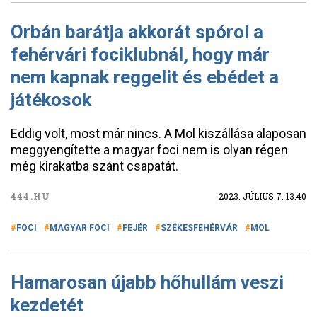
Orbán barátja akkorát spórol a
fehérvári fociklubnál, hogy már
nem kapnak reggelit és ebédet a
játékosok
Eddig volt, most már nincs. A Mol kiszállása alaposan
meggyengítette a magyar foci nem is olyan régen
még kirakatba szánt csapatát.
444.HU
2023. JÚLIUS 7. 13:40
FOCI
MAGYAR FOCI
FEJÉR
SZÉKESFEHÉRVÁR
MOL
Hamarosan újabb hőhullám veszi
kezdetét