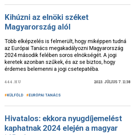
Kihúzni az elnöki széket
Magyarország alól
Több elképzelés is felmerült, hogy miképpen tudná
az Európai Tanács megakadályozni Magyarország
2024 második felében soros elnökségét. A jogi
keretek azonban szűkek, és az se biztos, hogy
érdemes belemenni a jogi csetepatéba.
444.HU
2023. JÚLIUS 7. 11:38
KÜLFÖLD
EURÓPAI TANÁCS
Hivatalos: ekkora nyugdíjemelést
kaphatnak 2024 elején a magyar