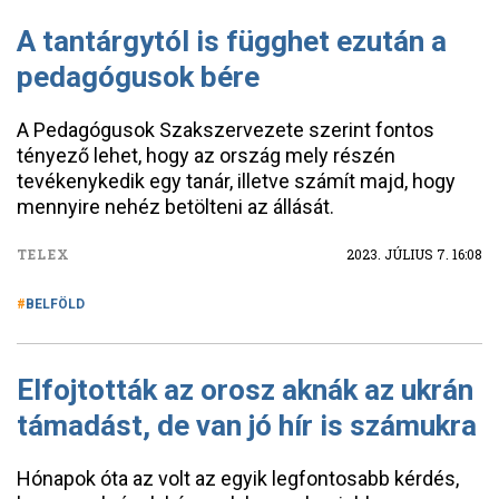
A tantárgytól is függhet ezután a
pedagógusok bére
A Pedagógusok Szakszervezete szerint fontos
tényező lehet, hogy az ország mely részén
tevékenykedik egy tanár, illetve számít majd, hogy
mennyire nehéz betölteni az állását.
TELEX
2023. JÚLIUS 7. 16:08
BELFÖLD
Elfojtották az orosz aknák az ukrán
támadást, de van jó hír is számukra
Hónapok óta az volt az egyik legfontosabb kérdés,