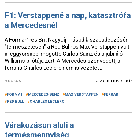
F1: Verstappené a nap, katasztrófa
a Mercedesnél
A Forma-1-es Brit Nagydíj második szabadedzésén
"természetesen" a Red Bull-os Max Verstappen volt
a leggyorsabb, mögötte Carlos Sainz és a jubiláló
Williams pilótája zárt. A Mercedes szenvedett, a
ferraris Charles Leclerc nem is vezetett.
VEZESS
2023. JÚLIUS 7. 18:12
FORMA1
MERCEDES-BENZ
MAX VERSTAPPEN
FERRARI
RED BULL
CHARLES LECLERC
Várakozáson aluli a
termésmennyiség