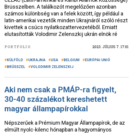
Brüsszelben. A találkozót megelőzően azonban
számos különbség van a felek között, így például a
latin-amerikai vezetők minden Ukrajnáról szóló részt
kivettek a csúcs nyilatkozattervezetéből. Emiatt
elutasították Volodimir Zelenszkij ukrán elnök ré
PORTFOLIO
2023. JÚLIUS 7. 17:01
KÜLFÖLD
UKRAJNA
USA
BELGIUM
EURÓPAI UNIÓ
BRÜSSZEL
VOLODIMIR ZELENSZKIJ
Aki nem csak a PMÁP-ra figyelt,
30-40 százalékot kereshetett
magyar állampapírokkal
Népszerűek a Prémium Magyar Állampapírok, de az
elmúlt nyolc-kilenc hónapban a hagyományos