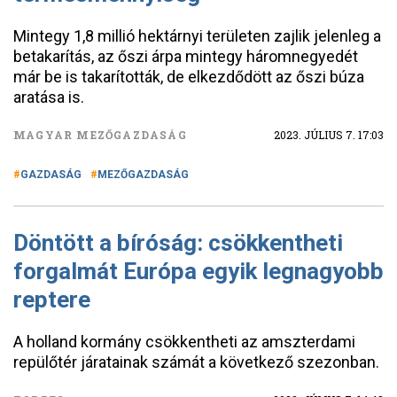
Mintegy 1,8 millió hektárnyi területen zajlik jelenleg a
betakarítás, az őszi árpa mintegy háromnegyedét
már be is takarították, de elkezdődött az őszi búza
aratása is.
MAGYAR MEZŐGAZDASÁG
2023. JÚLIUS 7. 17:03
GAZDASÁG
MEZŐGAZDASÁG
Döntött a bíróság: csökkentheti
forgalmát Európa egyik legnagyobb
reptere
A holland kormány csökkentheti az amszterdami
repülőtér járatainak számát a következő szezonban.