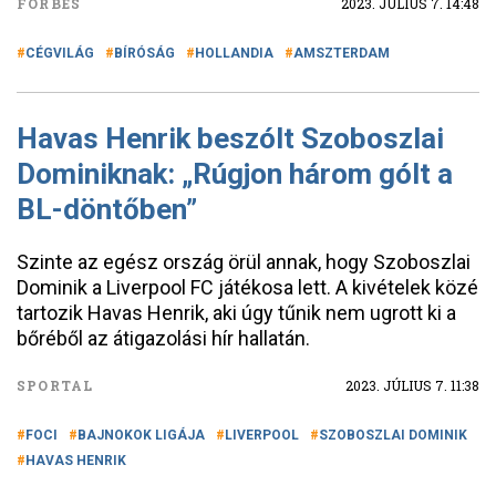
FORBES
2023. JÚLIUS 7. 14:48
CÉGVILÁG
BÍRÓSÁG
HOLLANDIA
AMSZTERDAM
Havas Henrik beszólt Szoboszlai
Dominiknak: „Rúgjon három gólt a
BL-döntőben”
Szinte az egész ország örül annak, hogy Szoboszlai
Dominik a Liverpool FC játékosa lett. A kivételek közé
tartozik Havas Henrik, aki úgy tűnik nem ugrott ki a
bőréből az átigazolási hír hallatán.
SPORTAL
2023. JÚLIUS 7. 11:38
FOCI
BAJNOKOK LIGÁJA
LIVERPOOL
SZOBOSZLAI DOMINIK
HAVAS HENRIK