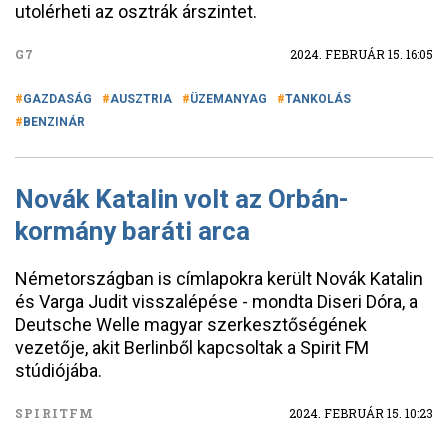
utolérheti az osztrák árszintet.
G7
2024. FEBRUÁR 15. 16:05
GAZDASÁG
AUSZTRIA
ÜZEMANYAG
TANKOLÁS
BENZINÁR
Novák Katalin volt az Orbán-
kormány baráti arca
Németországban is címlapokra került Novák Katalin
és Varga Judit visszalépése - mondta Diseri Dóra, a
Deutsche Welle magyar szerkesztőségének
vezetője, akit Berlinből kapcsoltak a Spirit FM
stúdiójába.
SPIRITFM
2024. FEBRUÁR 15. 10:23