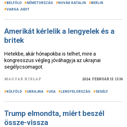
BELFÖLD
NÉMETORSZÁG
NOVÁK KATALIN
BERLIN
VARGA JUDIT
Amerikát kérlelik a lengyelek és a
britek
Hetekbe, akár hónapokba is telhet, mire a
kongresszus végleg jóváhagyja az ukrajnai
segélycsomagot.
MAGYAR HÍRLAP
2024. FEBRUÁR 15. 13:36
KÜLFÖLD
UKRAJNA
USA
LENGYELORSZÁG
SEGÉLY
Trump elmondta, miért beszél
össze-vissza