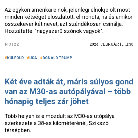
Az egykori amerikai elnök, jelenlegi elnökjelölt most
minden kétséget eloszlatott: elmondta, ha és amikor
összekever két nevet, azt szándékosan csinálja.
Hozzátette: "nagyszerű szónok vagyok".
NOIZZ
2024. FEBRUÁR 15. 11:30
KÜLFÖLD
USA
DONALD TRUMP
Két éve adták át, máris súlyos gond
van az M30-as autópályával – több
hónapig teljes zár jöhet
Több helyen is elmozdult az M30-as utópálya
szerkezete a 38-as kilométerénél, Szikszó
térségben.