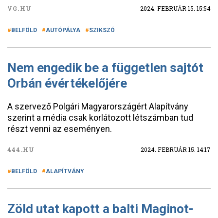
VG.HU
2024. FEBRUÁR 15. 15:54
BELFÖLD
AUTÓPÁLYA
SZIKSZÓ
Nem engedik be a független sajtót
Orbán évértékelőjére
A szervező Polgári Magyarországért Alapítvány
szerint a média csak korlátozott létszámban tud
részt venni az eseményen.
444.HU
2024. FEBRUÁR 15. 14:17
BELFÖLD
ALAPÍTVÁNY
Zöld utat kapott a balti Maginot-