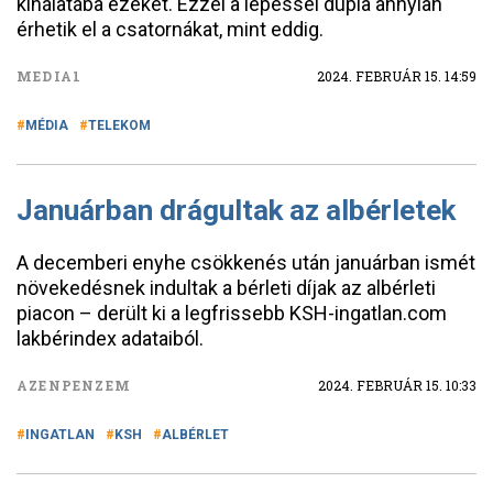
kínálatába ezeket. Ezzel a lépéssel dupla annyian
érhetik el a csatornákat, mint eddig.
MEDIA1
2024. FEBRUÁR 15. 14:59
MÉDIA
TELEKOM
Januárban drágultak az albérletek
A decemberi enyhe csökkenés után januárban ismét
növekedésnek indultak a bérleti díjak az albérleti
piacon – derült ki a legfrissebb KSH-ingatlan.com
lakbérindex adataiból.
AZENPENZEM
2024. FEBRUÁR 15. 10:33
INGATLAN
KSH
ALBÉRLET