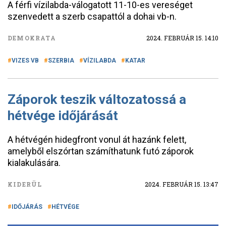
A férfi vízilabda-válogatott 11-10-es vereséget
szenvedett a szerb csapattól a dohai vb-n.
DEMOKRATA
2024. FEBRUÁR 15. 14:10
VIZES VB
SZERBIA
VÍZILABDA
KATAR
Záporok teszik változatossá a
hétvége időjárását
A hétvégén hidegfront vonul át hazánk felett,
amelyből elszórtan számíthatunk futó záporok
kialakulására.
KIDERÜL
2024. FEBRUÁR 15. 13:47
IDŐJÁRÁS
HÉTVÉGE