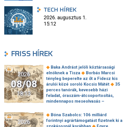
TECH HÍREK
2026. augusztus 1.
15:12
FRISS HÍREK
◆
Baka Andrást jelöli köztársasági
◆
elnöknek a Tisza
Borbás Marcsi
2026
tényleg beperelte az őt a Fidesz kis
08/08
◆
árulói közé soroló Kocsis Mátét
35
perces tanórák, kevesebb házi
18:13
feladat, óraszám-átcsoportosítás,
mindennapos meseolvasás –
elkészült a minisztérium alsó
◆
tagozatos javaslatcsomagja
◆
Bóna Szabolcs: 106 milliárd
Lemond és az egyetemről is távozik
forintnyi agrártámogatást fizetnek ki a
2026
az Ádám Zoltánt kirúgó corvinusos
◆
szokásosnál korábban
Egyre