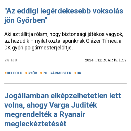
"Az eddigi legérdekesebb voksolás
jön Győrben"
Aki azt állítja rólam, hogy biztonsági játékos vagyok,
az hazudik – nyilatkozta lapunknak Glázer Tímea, a
DK győri polgármesterjelöltje.
24.HU
2024. FEBRUÁR 15. 11:09
BELFÖLD
GYŐR
POLGÁRMESTER
DK
Jogállamban elképzelhetetlen lett
volna, ahogy Varga Juditék
megrendelték a Ryanair
megleckéztetését