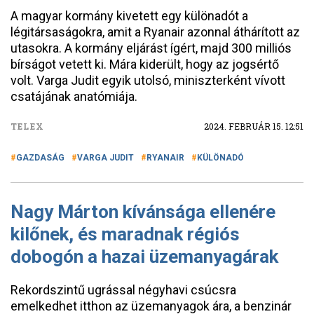
A magyar kormány kivetett egy különadót a
légitársaságokra, amit a Ryanair azonnal áthárított az
utasokra. A kormány eljárást ígért, majd 300 milliós
bírságot vetett ki. Mára kiderült, hogy az jogsértő
volt. Varga Judit egyik utolsó, miniszterként vívott
csatájának anatómiája.
TELEX
2024. FEBRUÁR 15. 12:51
GAZDASÁG
VARGA JUDIT
RYANAIR
KÜLÖNADÓ
Nagy Márton kívánsága ellenére
kilőnek, és maradnak régiós
dobogón a hazai üzemanyagárak
Rekordszintű ugrással négyhavi csúcsra
emelkedhet itthon az üzemanyagok ára, a benzinár