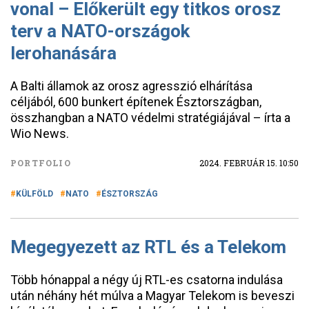
vonal – Előkerült egy titkos orosz
terv a NATO-országok
lerohanására
A Balti államok az orosz agresszió elhárítása
céljából, 600 bunkert építenek Észtországban,
összhangban a NATO védelmi stratégiájával – írta a
Wio News.
PORTFOLIO
2024. FEBRUÁR 15. 10:50
KÜLFÖLD
NATO
ÉSZTORSZÁG
Megegyezett az RTL és a Telekom
Több hónappal a négy új RTL-es csatorna indulása
után néhány hét múlva a Magyar Telekom is beveszi