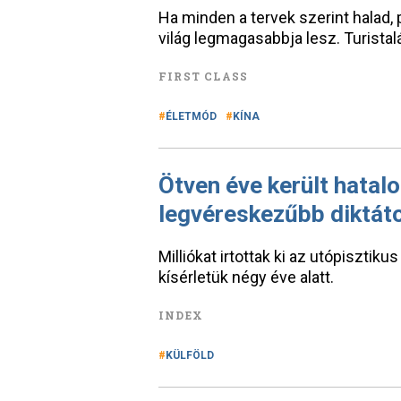
Ha minden a tervek szerint halad, p
világ legmagasabbja lesz. Turista
FIRST CLASS
ÉLETMÓD
KÍNA
Ötven éve került hatal
legvéreskezűbb diktát
Milliókat irtottak ki az utópisztiku
kísérletük négy éve alatt.
INDEX
KÜLFÖLD