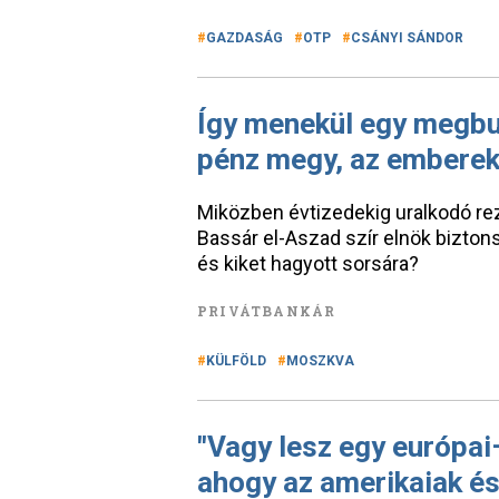
GAZDASÁG
OTP
CSÁNYI SÁNDOR
Így menekül egy megbuk
pénz megy, az embere
Miközben évtizedekig uralkodó rez
Bassár el-Aszad szír elnök bizton
és kiket hagyott sorsára?
PRIVÁTBANKÁR
KÜLFÖLD
MOSZKVA
"Vagy lesz egy európai
ahogy az amerikaiak és