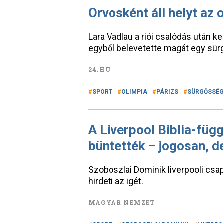
Orvosként áll helyt az 
Lara Vadlau a riói csalódás után ke
egyből belevetette magát egy sürg
24.HU
SPORT
OLIMPIA
PÁRIZS
SÜRGŐSSÉG
A Liverpool Biblia-füg
büntették – jogosan, d
Szoboszlai Dominik liverpooli csap
hirdeti az igét.
MAGYAR NEMZET