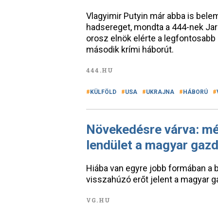
Vlagyimir Putyin már abba is bele
hadsereget, mondta a 444-nek Jará
orosz elnök elérte a legfontosabb c
második krími háborút.
444.HU
KÜLFÖLD
USA
UKRAJNA
HÁBORÚ
Növekedésre várva: még
lendület a magyar gaz
Hiába van egyre jobb formában a 
visszahúzó erőt jelent a magyar g
VG.HU