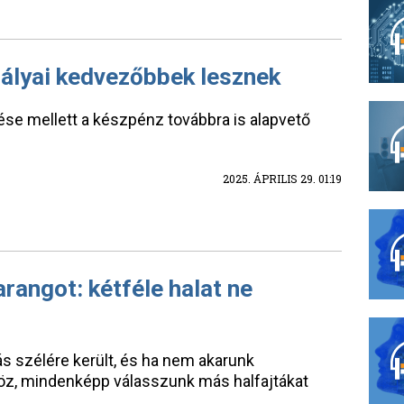
ályai kedvezőbbek lesznek
dése mellett a készpénz továbbra is alapvető
2025. ÁPRILIS 29. 01:19
angot: kétféle halat ne
lás szélére került, és ha nem akarunk
öz, mindenképp válasszunk más halfajtákat