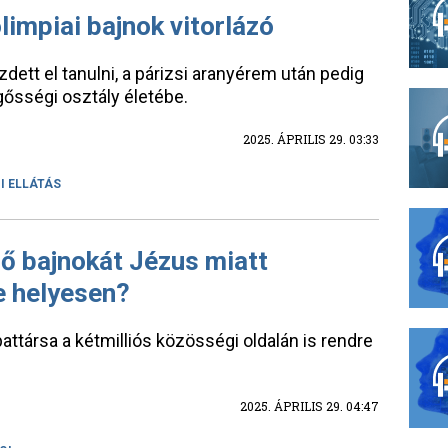
olimpiai bajnok vitorlázó
zdett el tanulni, a párizsi aranyérem után pedig
ősségi osztály életébe.
2025. ÁPRILIS 29. 03:33
I ELLÁTÁS
gő bajnokát Jézus miatt
e helyesen?
attársa a kétmilliós közösségi oldalán is rendre
2025. ÁPRILIS 29. 04:47