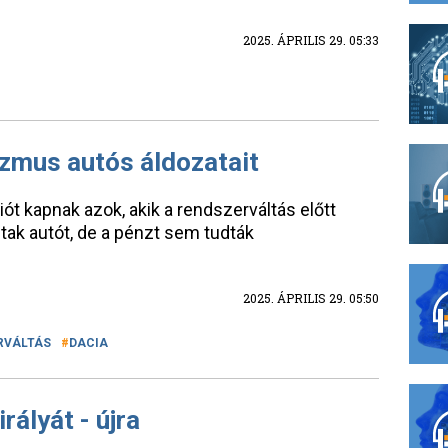
2025. ÁPRILIS 29. 05:33
zmus autós áldozatait
t kapnak azok, akik a rendszerváltás előtt
tak autót, de a pénzt sem tudták
2025. ÁPRILIS 29. 05:50
RVÁLTÁS
DACIA
rályát - újra