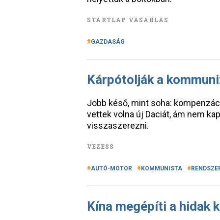
STARTLAP VÁSÁRLÁS
GAZDASÁG
Kárpótolják a kommuni
Jobb késő, mint soha: kompenzáció
vettek volna új Daciát, ám nem kap
visszaszerezni.
VEZESS
AUTÓ-MOTOR
KOMMUNISTA
RENDSZE
Kína megépíti a hidak ki