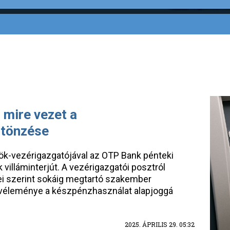
 mire vezet a
ztönzése
nök-vezérigazgatójával az OTP Bank pénteki
villáminterjút. A vezérigazgatói posztról
ei szerint sokáig megtartó szakember
 a véleménye a készpénzhasználat alapjoggá
2025. ÁPRILIS 29. 05:32