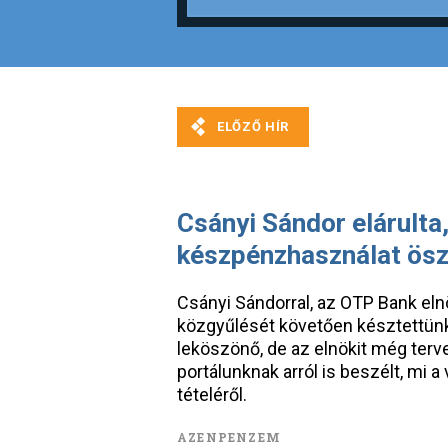
Csányi Sándor elárulta,
készpénzhasználat ös
Csányi Sándorral, az OTP Bank el
közgyűlését követően késztettünk 
leköszönő, de az elnökit még terv
portálunknak arról is beszélt, mi
tételéről.
AZENPENZEM