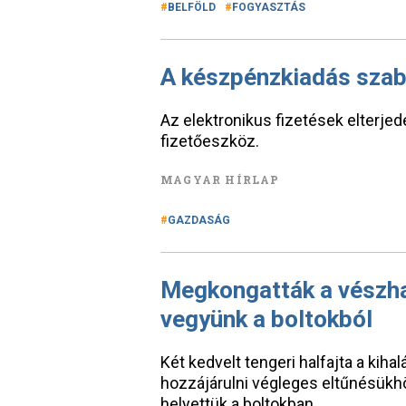
BELFÖLD
FOGYASZTÁS
A készpénzkiadás szab
Az elektronikus fizetések elterje
fizetőeszköz.
MAGYAR HÍRLAP
GAZDASÁG
Megkongatták a vészhar
vegyünk a boltokból
Két kedvelt tengeri halfajta a kiha
hozzájárulni végleges eltűnésükh
helyettük a boltokban.