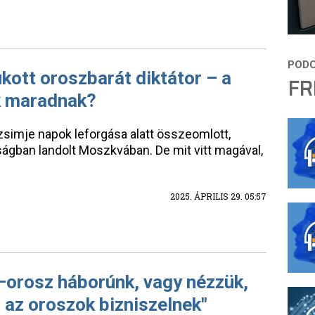
ott oroszbarát diktátor – a
FR
k maradnak?
simje napok leforgása alatt összeomlott,
ságban landolt Moszkvában. De mit vitt magával,
2025. ÁPRILIS 29. 05:57
–orosz háborúnk, vagy nézzük,
 az oroszok bizniszelnek"