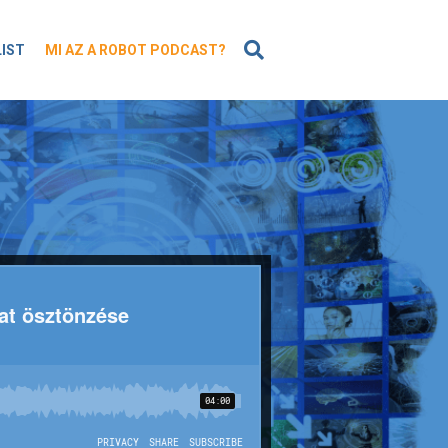
KERESÉS
LIST
MI AZ A ROBOT PODCAST?