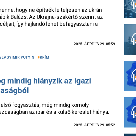
menne, hogy ne építsék le teljesen az ukrán
bik Balázs. Az Ukrajna-szakértő szerint az
éljait, így hajlandó lehet befagyasztani a
2025. ÁPRILIS 29. 05:59
VLAGYIMIR PUTYIN
KRÍM
 mindig hiányzik az igazi
daságból
belső fogyasztás, még mindig komoly
azdaságban az ipar és a külső kereslet hiánya.
2025. ÁPRILIS 29. 05:52