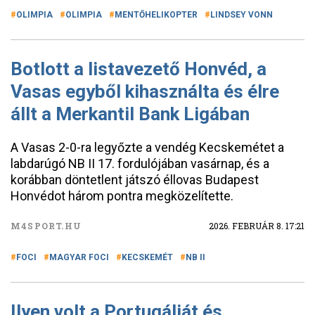
OLIMPIA
OLIMPIA
MENTŐHELIKOPTER
LINDSEY VONN
Botlott a listavezető Honvéd, a
Vasas egyből kihasználta és élre
állt a Merkantil Bank Ligában
A Vasas 2-0-ra legyőzte a vendég Kecskemétet a
labdarúgó NB II 17. fordulójában vasárnap, és a
korábban döntetlent játszó éllovas Budapest
Honvédot három pontra megközelítette.
M4SPORT.HU
2026. FEBRUÁR 8. 17:21
FOCI
MAGYAR FOCI
KECSKEMÉT
NB II
Ilyen volt a Portugáliát és