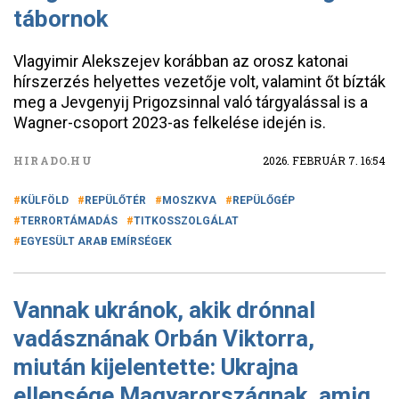
tábornok
Vlagyimir Alekszejev korábban az orosz katonai
hírszerzés helyettes vezetője volt, valamint őt bízták
meg a Jevgenyij Prigozsinnal való tárgyalással is a
Wagner-csoport 2023-as felkelése idején is.
HIRADO.HU
2026. FEBRUÁR 7. 16:54
KÜLFÖLD
REPÜLŐTÉR
MOSZKVA
REPÜLŐGÉP
TERRORTÁMADÁS
TITKOSSZOLGÁLAT
EGYESÜLT ARAB EMÍRSÉGEK
Vannak ukránok, akik drónnal
vadásznának Orbán Viktorra,
miután kijelentette: Ukrajna
ellensége Magyarországnak, amig