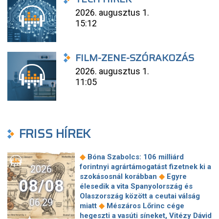
2026. augusztus 1.
15:12
FILM-ZENE-SZÓRAKOZÁS
2026. augusztus 1.
11:05
FRISS HÍREK
◆
Bóna Szabolcs: 106 milliárd
forintnyi agrártámogatást fizetnek ki a
2026
◆
szokásosnál korábban
Egyre
08/08
élesedik a vita Spanyolország és
Olaszország között a ceutai válság
06:29
◆
miatt
Mészáros Lőrinc cége
hegeszti a vasúti síneket, Vitézy Dávid