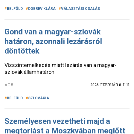
BELFÖLD
DOBREV KLÁRA
VÁLASZTÁSI CSALÁS
Gond van a magyar-szlovák
határon, azonnali lezárásról
döntöttek
Vízszintemelkedés miatt lezárás van a magyar-
szlovák államhatáron.
ATV
2026. FEBRUÁR 8. 11:11
BELFÖLD
SZLOVÁKIA
Személyesen vezetheti majd a
megtorlást a Moszkvában meglőtt