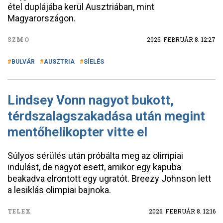
étel duplájába kerül Ausztriában, mint
Magyarországon.
SZMO
2026. FEBRUÁR 8. 12:27
BULVÁR
AUSZTRIA
SÍELÉS
Lindsey Vonn nagyot bukott,
térdszalagszakadása után megint
mentőhelikopter vitte el
Súlyos sérülés után próbálta meg az olimpiai
indulást, de nagyot esett, amikor egy kapuba
beakadva elrontott egy ugratót. Breezy Johnson lett
a lesiklás olimpiai bajnoka.
TELEX
2026. FEBRUÁR 8. 12:16