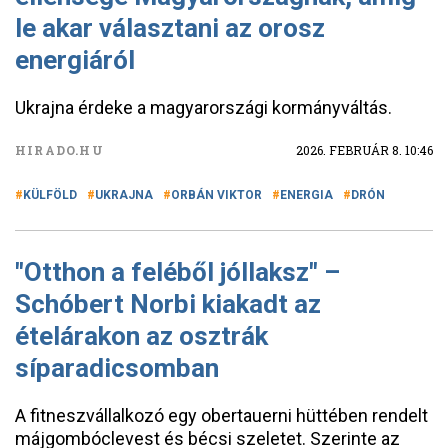
le akar választani az orosz
energiáról
Ukrajna érdeke a magyarországi kormányváltás.
HIRADO.HU
2026. FEBRUÁR 8. 10:46
KÜLFÖLD
UKRAJNA
ORBÁN VIKTOR
ENERGIA
DRÓN
"Otthon a feléből jóllaksz" –
Schóbert Norbi kiakadt az
ételárakon az osztrák
síparadicsomban
A fitneszvállalkozó egy obertauerni hüttében rendelt
májgombóclevest és bécsi szeletet. Szerinte az