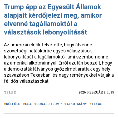
Trump épp az Egyesült Államok
alapjait kérdőjelezi meg, amikor
elvenné tagállamoktól a
választások lebonyolítását
Az amerikai elnök felvetette, hogy átvenné
szövetségi hatáskörbe egyes választások
lebonyolítását a tagállamoktól, ami szembemenne
az amerikai alkotmánnyal. Erről azután beszélt, hogy
a demokraták látványos győzelmet arattak egy helyi
szavazáson Texasban, és nagy reményekkel várják a
félidős választásokat.
TELEX
2026. FEBRUÁR 8. 11:35
KÜLFÖLD
USA
DONALD TRUMP
ALKOTMÁNY
TEXAS