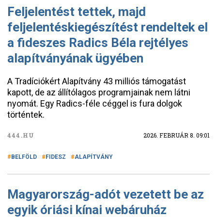
Feljelentést tettek, majd
feljelentéskiegészítést rendeltek el
a fideszes Radics Béla rejtélyes
alapítványának ügyében
A Tradíciókért Alapítvány 43 milliós támogatást
kapott, de az állítólagos programjainak nem látni
nyomát. Egy Radics-féle céggel is fura dolgok
történtek.
444.HU
2026. FEBRUÁR 8. 09:01
BELFÖLD
FIDESZ
ALAPÍTVÁNY
Magyarország-adót vezetett be az
egyik óriási kínai webáruház