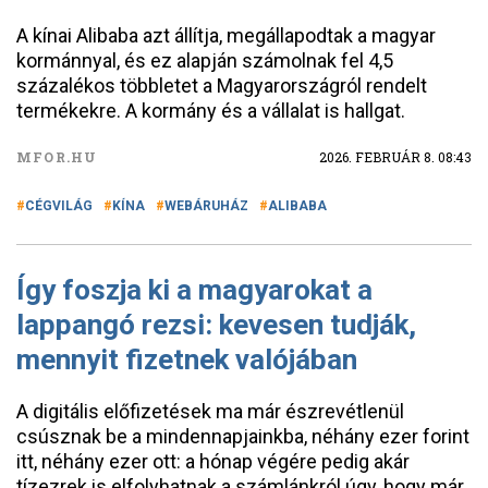
A kínai Alibaba azt állítja, megállapodtak a magyar
kormánnyal, és ez alapján számolnak fel 4,5
százalékos többletet a Magyarországról rendelt
termékekre. A kormány és a vállalat is hallgat.
MFOR.HU
2026. FEBRUÁR 8. 08:43
CÉGVILÁG
KÍNA
WEBÁRUHÁZ
ALIBABA
Így foszja ki a magyarokat a
lappangó rezsi: kevesen tudják,
mennyit fizetnek valójában
A digitális előfizetések ma már észrevétlenül
csúsznak be a mindennapjainkba, néhány ezer forint
itt, néhány ezer ott: a hónap végére pedig akár
tízezrek is elfolyhatnak a számlánkról úgy, hogy már