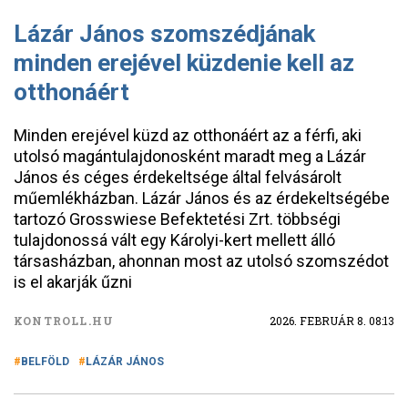
Lázár János szomszédjának
minden erejével küzdenie kell az
otthonáért
Minden erejével küzd az otthonáért az a férfi, aki
utolsó magántulajdonosként maradt meg a Lázár
János és céges érdekeltsége által felvásárolt
műemlékházban. Lázár János és az érdekeltségébe
tartozó Grosswiese Befektetési Zrt. többségi
tulajdonossá vált egy Károlyi-kert mellett álló
társasházban, ahonnan most az utolsó szomszédot
is el akarják űzni
KONTROLL.HU
2026. FEBRUÁR 8. 08:13
BELFÖLD
LÁZÁR JÁNOS