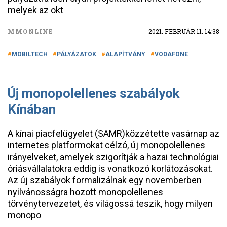
melyek az okt
MMONLINE
2021. FEBRUÁR 11. 14:38
MOBILTECH
PÁLYÁZATOK
ALAPÍTVÁNY
VODAFONE
Új monopolellenes szabályok
Kínában
A kínai piacfelügyelet (SAMR)közzétette vasárnap az
internetes platformokat célzó, új monopolellenes
irányelveket, amelyek szigorítják a hazai technológiai
óriásvállalatokra eddig is vonatkozó korlátozásokat.
Az új szabályok formalizálnak egy novemberben
nyilvánosságra hozott monopolellenes
törvénytervezetet, és világossá teszik, hogy milyen
monopo