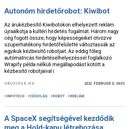
Autonóm hirdetőrobot: Kiwibot
Az árukézbesítő Kiwibotokon elhelyezett reklám
újraalkotja a kültéri hirdetés fogalmát. Három nagy
cég fogott össze, hogy képességeiket ötvözve
szuperhatékony hirdetőfelületté változtassák az
egyikük kézbesítő robotjait. Az eddig főleg
autómatricás hirdetéselhelyezéssel foglalkozó
Wrapify példa nélküli megállapodást kötött a
kézbesítő robotjaival i
OKOSIPAR.HU
2021. FEBRUÁR 11. 06:03
INFOTECH
CÉGVILÁG
ROBOT
REKLÁM
A SpaceX segítségével kezdődik
meg a Hold-kapu létrehozása