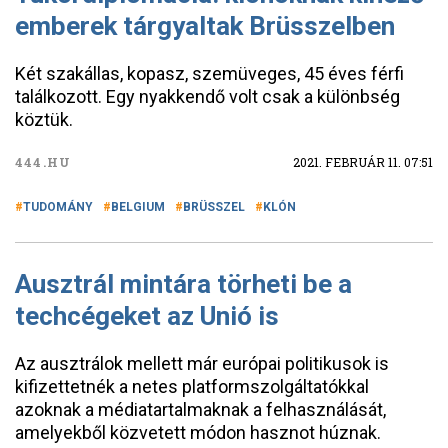
emberek tárgyaltak Brüsszelben
Két szakállas, kopasz, szemüveges, 45 éves férfi
találkozott. Egy nyakkendő volt csak a különbség
köztük.
444.HU
2021. FEBRUÁR 11. 07:51
TUDOMÁNY
BELGIUM
BRÜSSZEL
KLÓN
Ausztrál mintára törheti be a
techcégeket az Unió is
Az ausztrálok mellett már európai politikusok is
kifizettetnék a netes platformszolgáltatókkal
azoknak a médiatartalmaknak a felhasználását,
amelyekből közvetett módon hasznot húznak.