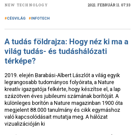
NEW TECHNOLOGY
2021. FEBRUÁR 11. 07:33
CÉGVILÁG
INFOTECH
A tudás földrajza: Hogy néz ki ma a
világ tudás- és tudáshálózati
térképe?
2019. elején Barabási-Albert Lászlót a világ egyik
legrangosabb tudományos folyóirata, a Nature
kreatív igazgatója felkérte, hogy készítse el, a lap
százötven éves jubileumi számának borítóját. A
különleges borítón a Nature magazinban 1900 óta
megjelent 88.000 tanulmány és cikk egymáshoz
való kapcsolódásait mutatja meg. A hálózat
vizualizációján ki