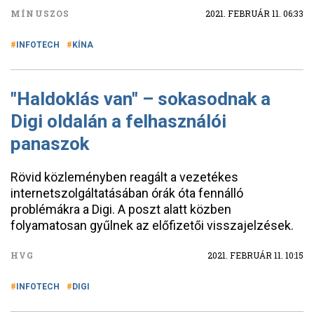
MÍNUSZOS
2021. FEBRUÁR 11. 06:33
INFOTECH
KÍNA
"Haldoklás van" – sokasodnak a
Digi oldalán a felhasználói
panaszok
Rövid közleményben reagált a vezetékes
internetszolgáltatásában órák óta fennálló
problémákra a Digi. A poszt alatt közben
folyamatosan gyűlnek az előfizetői visszajelzések.
HVG
2021. FEBRUÁR 11. 10:15
INFOTECH
DIGI