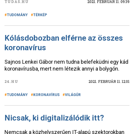
TUDÁS.HU
2021. FEBRUÁR 11. 09:39
TUDOMÁNY
TÉRKÉP
Kólásdobozban elférne az összes
koronavírus
Sajnos Lenkei Gábor nem tudna belefeküdni egy kád
koronavírusba, mert nem létezik annyi a bolygón.
24.HU
2021. FEBRUÁR 11. 12:01
TUDOMÁNY
KORONAVÍRUS
VILÁGŰR
Nicsak, ki digitalizálódik itt?
Nemcsak a közhelyszerűen IT-alapú szektorokban