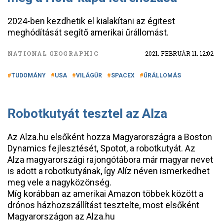
2024-ben kezdhetik el kialakítani az égitest
meghódítását segítő amerikai űrállomást.
NATIONAL GEOGRAPHIC
2021. FEBRUÁR 11. 12:02
TUDOMÁNY
USA
VILÁGŰR
SPACEX
ŰRÁLLOMÁS
Robotkutyát tesztel az Alza
Az Alza.hu elsőként hozza Magyarországra a Boston
Dynamics fejlesztését, Spotot, a robotkutyát. Az
Alza magyarországi rajongótábora már magyar nevet
is adott a robotkutyának, így Alíz néven ismerkedhet
meg vele a nagyközönség.
Míg korábban az amerikai Amazon többek között a
drónos házhozszállítást tesztelte, most elsőként
Magyarországon az Alza.hu