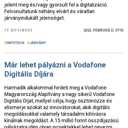
jelent meg és/vagy gyorsult fel a digitalizáció.
Felvonultatunk néhány elvárt és váratlan
járványindukált jelenséget.
IT BUSINESS
2021. FEBRUÁR 11. 07:51
INFOTECH
JÁRVÁNY
Már lehet pályázni a Vodafone
Digitális Díjára
Harmadik alkalommal hirdeti meg a Vodafone
Magyarország Alapítvány a nagy sikerű Vodafone
Digitális Díjat, mellyel célja, hogy ösztönözze és
elismerje azokat az innovátorokat, akik digitális
megoldásukkal valamely társadalmi kihívásra
kínálnak megoldást. A 15 millió forint összdíjazású
pályázatra idén olyan projektekkel lehet nevezni,