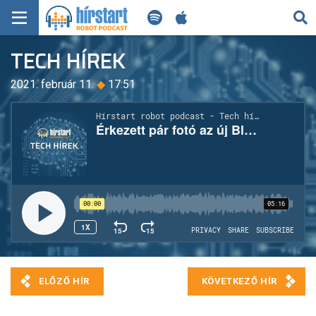
KERESÉS
TECH HÍREK
KEZDŐLAP
2021. február 11.
◆
17:51
FRISS HÍREK
TECH HÍREK
FILM-ZENE-SZÓRAKOZÁS
PLAYLIST
MI AZ A ROBOT PODCAST?