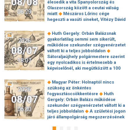
08/08
élesedik a vita Spanyolország és
Olaszország között a ceutai válság
06:29
◆
miatt
Mészáros Lőrinc cége
hegeszti a vasúti síneket, Vitézy Dávid
◆
elmagyarázta, miért
Jogi lépéseket
tesz a Bosnyák téri irodakomplexum
◆
Huth Gergely: Orbán Balázsnak
beruházója, ha az állam felmondja a
gyakorlatilag semmi sem sikerült,
2026
◆
szerződésüket
Megérkezett
működése szekunder szégyenérzetet
08/07
Magyar Péter bejelentése: így költik
◆
váltott ki a teljes jobboldalon
el a 6 ezer milliárd forintnyi uniós
Sátoraljaújhely polgármestere szerint
18:07
◆
pénzt
Megbénult az ivóvíztárolók
egy nyolcadikos is értelmesebb a
töltése Ózdon – de máshol is komoly
képviselőnél, aki megütközött a 100
◆
nehézségek adódtak
Sűrített
◆
milliós parkolón
Az amerikai
járatokkal készül a MÁV a Szigetre,
hírszerzés szerint Putyin pár éven
◆
Magyar Péter: Holnaptól nincs
◆
éjszaka is könnyebb lesz hazajutni
belül megtámadhat egy NATO-
szükség az önkéntes
2026
Megszólal Filep Dávid, Magyar Péter
◆
tagállamot
Vitézy Dávid
◆
fogyasztáscsökkentésre
Huth
feljelentője: "Ez valóban büntetőügy!"
08/07
elmagyarázta, miért Mészárosék
Gergely: Orbán Balázs működése
◆
Megszólalt a szomjazó gólyát itató
cége nyerte a közbeszerzést
szekunder szégyenérzetet váltott ki a
◆
közutas
24 év korkülönbség, 24.
06:30
◆
sínhegesztésre
Nagy cégek
◆
teljes jobboldalon
A születési jogon
évforduló: Hegyi Barbara és Zorán
segítségét kéri Szolnok
járó állampolgárság megszerzésének
ritka szerelmes fotójáért odavannak a
polgármestere a 400 kirúgott
korlátozásáról írt alá rendeletet
◆
követőik
Pénzbírságot és
◆
kerékpárgyári munkás miatt
Nagy a
◆
Donald Trump
„Kevésen múlt a
felfüggesztett szektorbezárást kapott