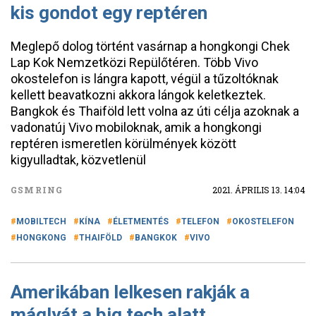
kis gondot egy reptéren
Meglepő dolog történt vasárnap a hongkongi Chek
Lap Kok Nemzetközi Repülőtéren. Több Vivo
okostelefon is lángra kapott, végül a tűzoltóknak
kellett beavatkozni akkora lángok keletkeztek.
Bangkok és Thaiföld lett volna az úti célja azoknak a
vadonatúj Vivo mobiloknak, amik a hongkongi
reptéren ismeretlen körülmények között
kigyulladtak, közvetlenül
GSMRING
2021. ÁPRILIS 13. 14:04
MOBILTECH
KÍNA
ÉLETMENTÉS
TELEFON
OKOSTELEFON
HONGKONG
THAIFÖLD
BANGKOK
VIVO
Amerikában lelkesen rakják a
máglyát a big tech alatt