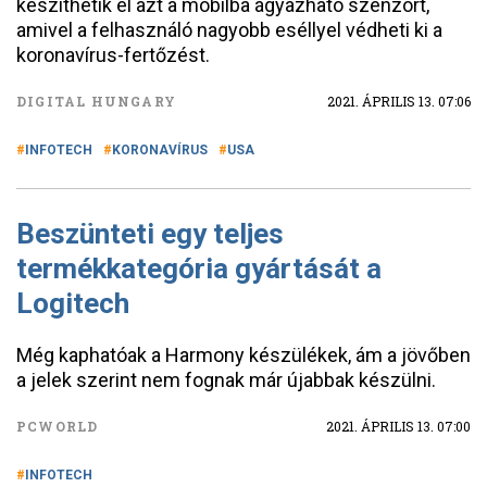
készíthetik el azt a mobilba ágyazható szenzort,
amivel a felhasználó nagyobb eséllyel védheti ki a
koronavírus-fertőzést.
DIGITAL HUNGARY
2021. ÁPRILIS 13. 07:06
INFOTECH
KORONAVÍRUS
USA
Beszünteti egy teljes
termékkategória gyártását a
Logitech
Még kaphatóak a Harmony készülékek, ám a jövőben
a jelek szerint nem fognak már újabbak készülni.
PCWORLD
2021. ÁPRILIS 13. 07:00
INFOTECH