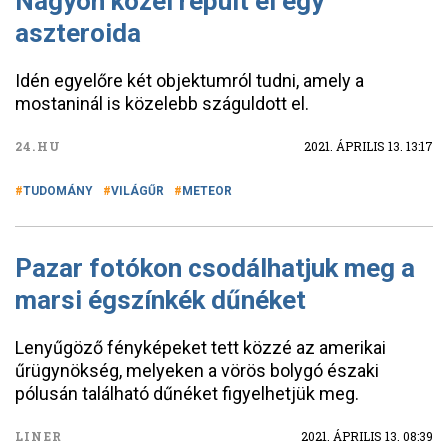
Nagyon közel repült el egy
aszteroida
Idén egyelőre két objektumról tudni, amely a
mostaninál is közelebb száguldott el.
24.HU
2021. ÁPRILIS 13. 13:17
TUDOMÁNY
VILÁGŰR
METEOR
Pazar fotókon csodálhatjuk meg a
marsi égszínkék dűnéket
Lenyűgöző fényképeket tett közzé az amerikai
űrügynökség, melyeken a vörös bolygó északi
pólusán található dűnéket figyelhetjük meg.
LINER
2021. ÁPRILIS 13. 08:39