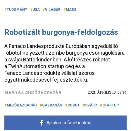
TUDOMÁNY
USA
VILÁGŰR
MARS
Robotizált burgonya-feldolgozás
A Fenaco Landesprodukte Európában egyedülálló
robotot helyezett üzembe burgonya csomagolására
a svájci Bät­terkindenben. A kétrészes robotot
a TwinAutomation startup cég és a
Fenaco Landesprodukte vállalat szoros
együttműködésével fejlesztették ki.
MAGYAR MEZŐGAZDASÁG
2021. ÁPRILIS 13. 08:34
MEZŐGAZDASÁG
GAZDASÁG
ROBOT
SVÁJC
STARTUP
Ajánlom a facebookon