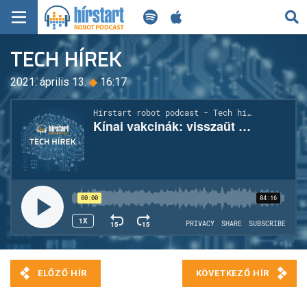
KERESÉS
TECH HÍREK
KEZDŐLAP
2021. április 13.
◆
16:17
FRISS HÍREK
TECH HÍREK
FILM-ZENE-SZÓRAKOZÁS
PLAYLIST
MI AZ A ROBOT PODCAST?