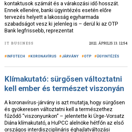
kontaktusok számát és a várakozási idő hosszát.
Ennek ellenére, banki ügyintézés esetén előre
tervezés helyett a lakosság egyharmada
szabadságot vesz ki jelenleg is – derül ki az OTP
Bank legfrissebb, reprezentat
IT BUSINESS
2021. ÁPRILIS 13. 12:54
INFOTECH
KORONAVÍRUS
JÁRVÁNY
OTP
ÜGYINTÉZÉS
Klímakutató: sürgősen változtatni
kell ember és természet viszonyán
A koronavírus-járvány is azt mutatja, hogy sürgősen
és gyökeresen változtatni kell a természethez
fűződő “viszonyunkon” – jelentette ki Ürge-Vorsatz
Diána klímakutató, a HuPCC alelnöke hétfőn az első
országos interdiszciplináris éghajlatváltozási