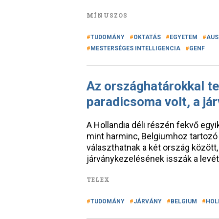
MÍNUSZOS
TUDOMÁNY
OKTATÁS
EGYETEM
AUS
MESTERSÉGES INTELLIGENCIA
GENF
Az országhatárokkal te
paradicsoma volt, a jár
A Hollandia déli részén fekvő egy
mint harminc, Belgiumhoz tartozó 
választhatnak a két ország között
járványkezelésének isszák a levét
TELEX
TUDOMÁNY
JÁRVÁNY
BELGIUM
HOL