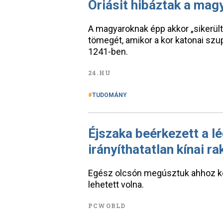
Óriásit hibáztak a mag
A magyaroknak épp akkor „sikerült
tömegét, amikor a kor katonai szu
1241-ben.
24.HU
TUDOMÁNY
Éjszaka beérkezett a lé
irányíthatatlan kínai ra
Egész olcsón megúsztuk ahhoz ké
lehetett volna.
PCWORLD