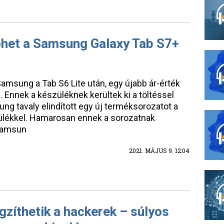
jöhet a Samsung Galaxy Tab S7+
 Samsung a Tab S6 Lite után, egy újabb ár-érték
. Ennek a készüléknek kerültek ki a töltéssel
ng tavaly elindított egy új terméksorozatot a
ülékkel. Hamarosan ennek a sorozatnak
 Samsun
2021. MÁJUS 9. 12:04
gzíthetik a hackerek – súlyos