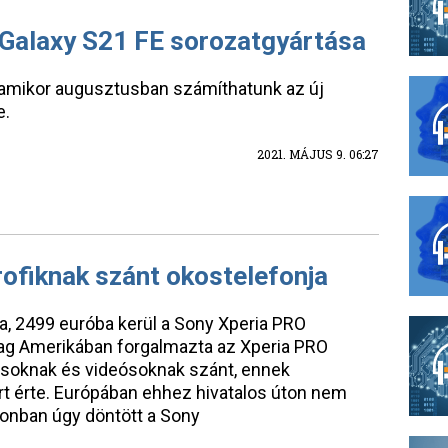
 Galaxy S21 FE sorozatgyártása
alamikor augusztusban számíthatunk az új
e.
2021. MÁJUS 9. 06:27
rofiknak szánt okostelefonja
a, 2499 euróba kerül a Sony Xperia PRO
lag Amerikában forgalmazta az Xperia PRO
tósoknak és videósoknak szánt, ennek
rt érte. Európában ehhez hivatalos úton nem
zonban úgy döntött a Sony