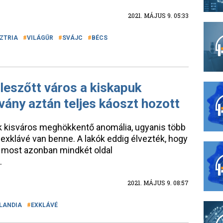
2021. MÁJUS 9. 05:33
ZTRIA
VILÁGŰR
SVÁJC
BÉCS
leszőtt város a kiskapuk
vány aztán teljes káoszt hozott
ik kisváros meghökkentő anomália, ugyanis több
exklávé van benne. A lakók eddig élvezték, hogy
, most azonban mindkét oldal
.
2021. MÁJUS 9. 08:57
LANDIA
EXKLÁVÉ