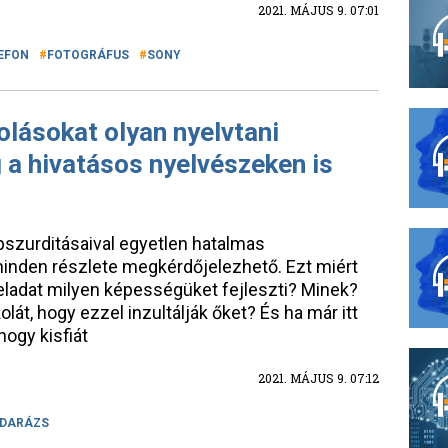
2021. MÁJUS 9. 07:01
EFON
FOTOGRÁFUS
SONY
olásokat olyan nyelvtani
 a hivatásos nyelvészeken is
abszurditásaival egyetlen hatalmas
nden részlete megkérdőjelezhető. Ezt miért
feladat milyen képességüket fejleszti? Minek?
lát, hogy ezzel inzultálják őket? És ha már itt
hogy kisfiát
2021. MÁJUS 9. 07:12
DARÁZS