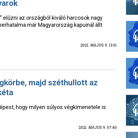
yarok
” elűzni az országból kiváló harcosok nagy
perhatalma már Magyarország kapuinál állt
2021. MÁJUS 9. 13:01
gkörbe, majd széthullott az
kéta
pest, hogy milyen súlyos végkimenetele is
2021. MÁJUS 9. 07:40