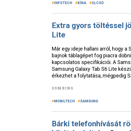
INFOTECH
KÍNA
OLCSÓ
Extra gyors töltéssel 
Lite
Már egy ideje hallani arról, hogy a
bajnok táblagépet fog piacra dobni
kapcsolatos specifikációi. A Samsu
Samsung Galaxy Tab S6 Lite kész
érkezhet a folytatása, mégpedig
GSMRING
MOBILTECH
SAMSUNG
Bárki telefonhívását rö