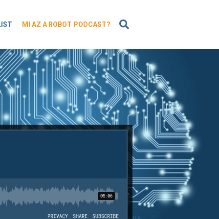
KERESÉS
LIST
MI AZ A ROBOT PODCAST?