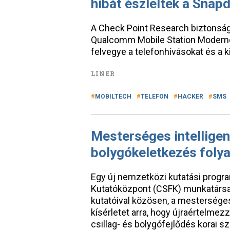
hibát észleltek a Snap
A Check Point Research biztonsági
Qualcomm Mobile Station Modemét e
felvegye a telefonhívásokat és a
LINER
MOBILTECH
TELEFON
HACKER
SMS
Mesterséges intelligenc
bolygókeletkezés foly
Egy új nemzetközi kutatási progr
Kutatóközpont (CSFK) munkatársa
kutatóival közösen, a mesterséges
kísérletet arra, hogy újraértelmezz
csillag- és bolygófejlődés korai s