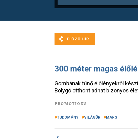
300 méter magas élőlé
Gombának tűnő élőlényekről készít
Bolygó otthont adhat bizonyos él
PROMOTIONS
TUDOMÁNY
VILÁGŰR
MARS