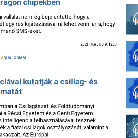
dragon chipekben
 vállalat nemrég bejelentette, hogy a
gy rés kijátszásával rá lehet venni arra, hogy
 kimenő SMS-eket.
2021. MÁJUS 9. 12:13
QUALCOMM
iával kutatják a csillag- és
amatát
amban a Csillagászati és Földtudományi
i a Bécsi Egyetem és a Genfi Egyetem
 intelligencia felhasználásával tesznek
ék a fiatal csillagok osztályozását, valamint a
zakaszait. Az Európai