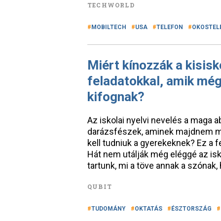
TECHWORLD
MOBILTECH
USA
TELEFON
OKOSTEL
Miért kínozzák a kisisk
feladatokkal, amik még
kifognak?
Az iskolai nyelvi nevelés a maga 
darázsfészek, aminek majdnem mi
kell tudniuk a gyerekeknek? Ez a 
Hát nem utálják még eléggé az isko
tartunk, mi a töve annak a szónak, 
QUBIT
TUDOMÁNY
OKTATÁS
ÉSZTORSZÁG