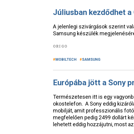
Júliusban kezdődhet a
A jelenlegi szivárgások szerint v
Samsung készülék megjelenésér
ORIGO
MOBILTECH
SAMSUNG
Európába jött a Sony p
Természetesen itt is egy vagyonb
okostelefon. A Sony eddig kizáró
mobilját, amit professzionális fo
megfelelően pedig 2499 dollárt ké
lehetett eddig hozzájutni, most a