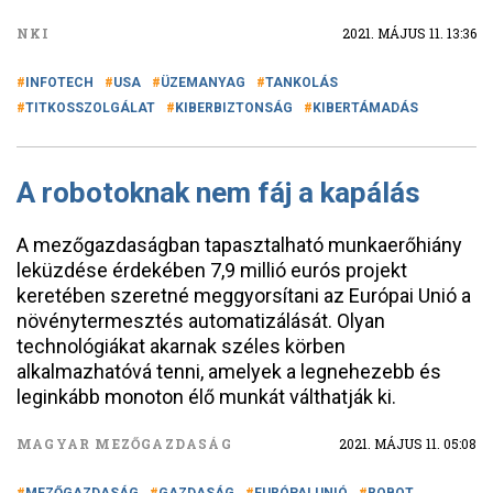
NKI
2021. MÁJUS 11. 13:36
INFOTECH
USA
ÜZEMANYAG
TANKOLÁS
TITKOSSZOLGÁLAT
KIBERBIZTONSÁG
KIBERTÁMADÁS
A robotoknak nem fáj a kapálás
A mezőgazdaságban tapasztalható munkaerőhiány
leküzdése érdekében 7,9 millió eurós projekt
keretében szeretné meggyorsítani az Európai Unió a
növénytermesztés automatizálását. Olyan
technológiákat akarnak széles körben
alkalmazhatóvá tenni, amelyek a legnehezebb és
leginkább monoton élő munkát válthatják ki.
MAGYAR MEZŐGAZDASÁG
2021. MÁJUS 11. 05:08