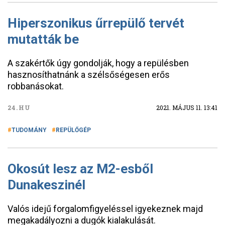
Hiperszonikus űrrepülő tervét
mutatták be
A szakértők úgy gondolják, hogy a repülésben
hasznosíthatnánk a szélsőségesen erős
robbanásokat.
24.HU
2021. MÁJUS 11. 13:41
TUDOMÁNY
REPÜLŐGÉP
Okosút lesz az M2-esből
Dunakeszinél
Valós idejű forgalomfigyeléssel igyekeznek majd
megakadályozni a dugók kialakulását.