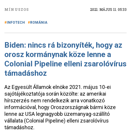
MÍNUSZOS
2021. MÁJUS 11. 05:33
INFOTECH
ROMÁNIA
Biden: nincs rá bizonyíték, hogy az
orosz kormánynak köze lenne a
Colonial Pipeline elleni zsarolóvírus
támadáshoz
Az Egyesült Államok elnöke 2021. május 10-ei
sajótájékoztatója során közölte: az amerikai
hírszerzés nem rendelkezik arra vonatkozó
információval, hogy Oroszországnak bármi köze
lenne az USA legnagyobb üzemanyag-szállító
vállalata (Colonial Pipeline) elleni zsarolóvírus
támadáshoz.