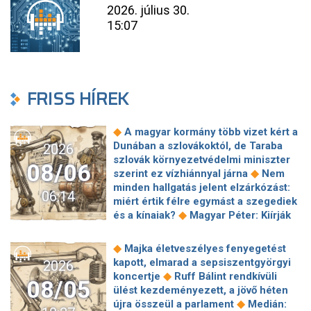
2026. július 30.
15:07
FRISS HÍREK
◆
A magyar kormány több vizet kért a
Dunában a szlovákoktól, de Taraba
2026
szlovák környezetvédelmi miniszter
08/06
◆
szerint ez vízhiánnyal járna
Nem
minden hallgatás jelent elzárkózást:
06:14
miért értik félre egymást a szegediek
◆
és a kínaiak?
Magyar Péter: Kiírják
az első szélerőművi pályázatokat, a
projektekben magyar állami
◆
Majka életveszélyes fenyegetést
◆
tulajdonrészt fognak előírni
Orbán
kapott, elmarad a sepsiszentgyörgyi
2026
Gáspár hatszor repült honvédségi
◆
koncertje
Ruff Bálint rendkívüli
08/05
◆
gépen Csádba és Nigerbe
Ismert
ülést kezdeményezett, a jövő héten
magyar utazási iroda ment csődbe,
◆
újra összeül a parlament
Medián: