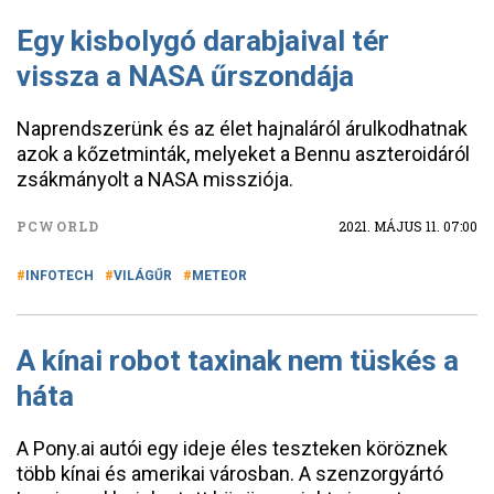
Egy kisbolygó darabjaival tér
vissza a NASA űrszondája
Naprendszerünk és az élet hajnaláról árulkodhatnak
azok a kőzetminták, melyeket a Bennu aszteroidáról
zsákmányolt a NASA missziója.
PCWORLD
2021. MÁJUS 11. 07:00
INFOTECH
VILÁGŰR
METEOR
A kínai robot taxinak nem tüskés a
háta
A Pony.ai autói egy ideje éles teszteken köröznek
több kínai és amerikai városban. A szenzorgyártó