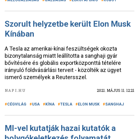
MEZŐGAZDASÁG
GAZDASÁG
EURÓPAI UNIÓ
ROBOT
Szorult helyzetbe került Elon Musk
Kínában
A Tesla az amerikai-kínai feszültségek okozta
bizonytalanság miatt leállította a sanghaji gyár
bővítésére és globális exportközponttá tételére
irányuló földvásárlási terveit - közölték az ügyet
ismerő személyek a Reutersszel.
NAPI.HU
2021. MÁJUS 11. 12:21
CÉGVILÁG
USA
KÍNA
TESLA
ELON MUSK
SANGHAJ
MI-vel kutatják hazai kutatók a
bolygókeletkezés folyamatát