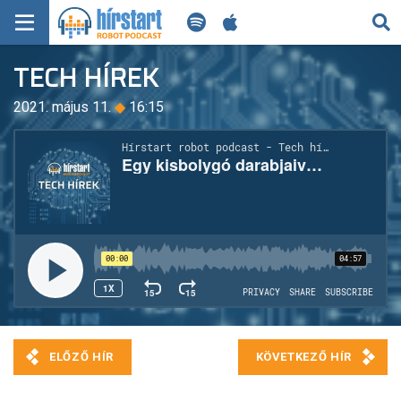
KERESÉS
TECH HÍREK
KEZDŐLAP
2021. május 11.
◆
16:15
FRISS HÍREK
TECH HÍREK
FILM-ZENE-SZÓRAKOZÁS
PLAYLIST
MI AZ A ROBOT PODCAST?