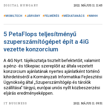
DIGITAL HUNGARY
2021. MÁJUS 11. 11:45
MOBILTECH
JÁRVÁNY
FELMÉRÉS
MÉDIATANÁCS
NMHH
5 PetaFlops teljesítményű
szuperszámítógépet épít a 4iG
vezette konzorcium
A 4iG Nyrt. tájékoztatja tisztelt befektetőit, valamint
a pénz- és tőkepiac szereplőit az általa vezetett
konzorcium ajánlatának nyertes ajánlatként történő
kihirdetéséről a Kormányzati Informatikai Fejlesztési
Ügynökség által „Szuperszámítógép és tárolók
szállítása” tárgyú, európai uniós nyílt közbeszerzési
eljárás eredményeképpen.
IT BUSINESS
2021. MÁJUS 11. 09:51