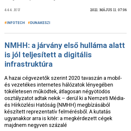
444.HU
2021. MÁJUS 11. 07:06
INFOTECH
DUNAKESZI
NMHH: a járvány első hulláma alatt
is jól teljesített a digitális
infrastruktúra
A hazai cégvezetők szerint 2020 tavaszán a mobil-
és vezetékes internetes hálózatok lényegében
tökéletesen működtek, átlagosan négyötödös
osztályzatot adtak nekik – derül ki a Nemzeti Média-
és Hírközlési Hatóság (NMHH) megbízásából
készített reprezentatív felmérésből. A kutatás
ugyanakkor arra is kitér: a megkérdezett cégek
majdnem negyven százalé