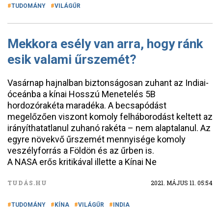
TUDOMÁNY
VILÁGŰR
Mekkora esély van arra, hogy ránk
esik valami űrszemét?
Vasárnap hajnalban biztonságosan zuhant az Indiai-
óceánba a kínai Hosszú Menetelés 5B
hordozórakéta maradéka. A becsapódást
megelőzően viszont komoly felháborodást keltett az
irányíthatatlanul zuhanó rakéta – nem alaptalanul. Az
egyre növekvő űrszemét mennyisége komoly
veszélyforrás a Földön és az űrben is.
A NASA erős kritikával illette a Kínai Ne
TUDÁS.HU
2021. MÁJUS 11. 05:54
TUDOMÁNY
KÍNA
VILÁGŰR
INDIA