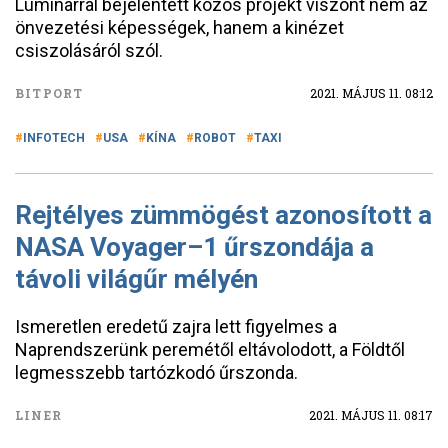
Luminarral bejelentett közös projekt viszont nem az
önvezetési képességek, hanem a kinézet
csiszolásáról szól.
BITPORT
2021. MÁJUS 11. 08:12
INFOTECH
USA
KÍNA
ROBOT
TAXI
Rejtélyes zümmögést azonosított a
NASA Voyager–1 űrszondája a
távoli világűr mélyén
Ismeretlen eredetű zajra lett figyelmes a
Naprendszerünk peremétől eltávolodott, a Földtől
legmesszebb tartózkodó űrszonda.
LINER
2021. MÁJUS 11. 08:17