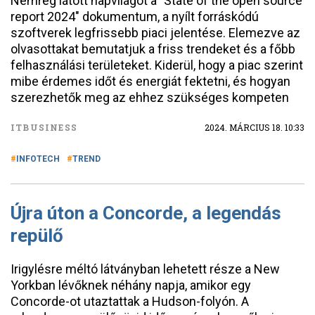
Nemrég látott napvilágot a "State of the open source
report 2024" dokumentum, a nyílt forráskódú
szoftverek legfrissebb piaci jelentése. Elemezve az
olvasottakat bemutatjuk a friss trendeket és a főbb
felhasználási területeket. Kiderül, hogy a piac szerint
mibe érdemes időt és energiát fektetni, és hogyan
szerezhetők meg az ehhez szükséges kompeten
ITBUSINESS
2024. MÁRCIUS 18. 10:33
INFOTECH
TREND
Újra úton a Concorde, a legendás
repülő
Irigylésre méltó látványban lehetett része a New
Yorkban lévőknek néhány napja, amikor egy
Concorde-ot utaztattak a Hudson-folyón. A