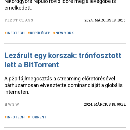
rekordgyors repülő rövid időre még a levegőbe is
emelkedett.
FIRST CLASS
2024. MÁRCIUS 18. 10:05
INFOTECH
REPÜLŐGÉP
NEW YORK
Lezárult egy korszak: trónfosztott
lett a BitTorrent
A p2p fájlmegosztás a streaming előretörésével
párhuzamosan elvesztette dominanciáját a globális
interneten.
HWSW
2024. MÁRCIUS 18. 09:32
INFOTECH
TORRENT