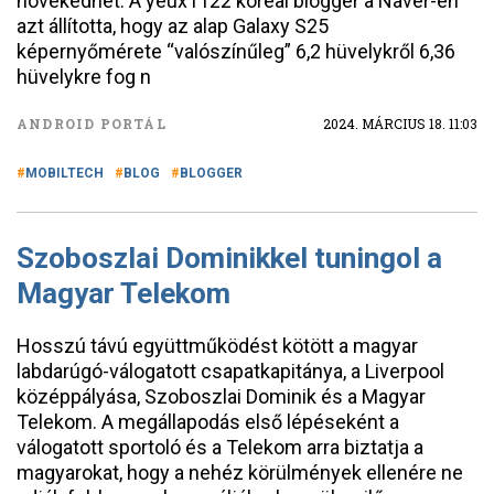
növekedhet. A yeux1122 koreai blogger a Naver-en
azt állította, hogy az alap Galaxy S25
képernyőmérete “valószínűleg” 6,2 hüvelykről 6,36
hüvelykre fog n
ANDROID PORTÁL
2024. MÁRCIUS 18. 11:03
MOBILTECH
BLOG
BLOGGER
Szoboszlai Dominikkel tuningol a
Magyar Telekom
Hosszú távú együttműködést kötött a magyar
labdarúgó-válogatott csapatkapitánya, a Liverpool
középpályása, Szoboszlai Dominik és a Magyar
Telekom. A megállapodás első lépéseként a
válogatott sportoló és a Telekom arra biztatja a
magyarokat, hogy a nehéz körülmények ellenére ne