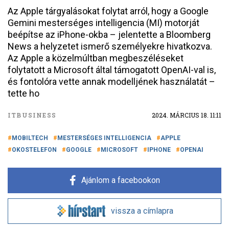
Az Apple tárgyalásokat folytat arról, hogy a Google
Gemini mesterséges intelligencia (MI) motorját
beépítse az iPhone-okba – jelentette a Bloomberg
News a helyzetet ismerő személyekre hivatkozva.
Az Apple a közelmúltban megbeszéléseket
folytatott a Microsoft által támogatott OpenAI-val is,
és fontolóra vette annak modelljének használatát –
tette ho
ITBUSINESS
2024. MÁRCIUS 18. 11:11
MOBILTECH
MESTERSÉGES INTELLIGENCIA
APPLE
OKOSTELEFON
GOOGLE
MICROSOFT
IPHONE
OPENAI
Ajánlom a facebookon
vissza a címlapra