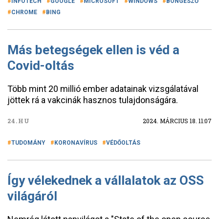
INFOTECH
GOOGLE
MICROSOFT
WINDOWS
BÖNGÉSZŐ
CHROME
BING
Más betegségek ellen is véd a
Covid-oltás
Több mint 20 millió ember adatainak vizsgálatával
jöttek rá a vakcinák hasznos tulajdonságára.
24.HU
2024. MÁRCIUS 18. 11:07
TUDOMÁNY
KORONAVÍRUS
VÉDŐOLTÁS
Így vélekednek a vállalatok az OSS
világáról