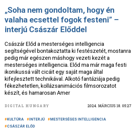
„Soha nem gondoltam, hogy én
valaha ecsettel fogok festeni” –
interjú Császár Előddel
Császár Előd a mesterséges intelligencia
segítségével bontakoztatta ki festészetét, mostanra
pedig már egészen máshogy vezeti kezét a
mesterséges intelligencia. Előd ma már maga festi
ikonikussá vált cicáit egy saját maga által
kifejlesztett technikával. Alkotó fantáziája pedig
fékezhetetlen, kollázsanimációs filmsorozatot
készít, és hamarosan Amer
DIGITAL HUNGARY
2024. MÁRCIUS 18. 05:27
KULTÚRA
INTERJÚ
MESTERSÉGES INTELLIGENCIA
CSÁSZÁR ELŐD