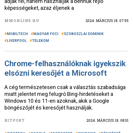
adják fel, hanem használják a bennük rejlő
képességeket, azaz éljenek a
MMONLINE.HU
2024. MÁRCIUS 18. 07:55
MOBILTECH
MAGYAR FOCI
SZOBOSZLAI DOMINIK
LIVERPOOL
TELEKOM
Chrome-felhasználóknak igyekszik
elsózni keresőjét a Microsoft
A cég természetesen csak a választás szabadsága
miatt jelentet meg felugró Bing-hirdetéseket a
Windows 10 és 11-en azoknak, akik a Google
böngészőjét és keresőjét használják.
BITPORT
2024. MÁRCIUS 18. 08:01