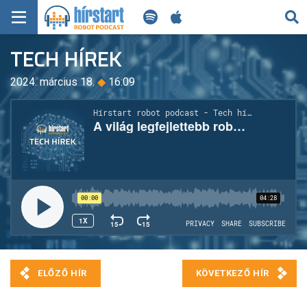
KERESÉS
TECH HÍREK
KEZDŐLAP
2024. március 18.
◆
16:09
FRISS HÍREK
TECH HÍREK
FILM-ZENE-SZÓRAKOZÁS
PLAYLIST
MI AZ A ROBOT PODCAST?