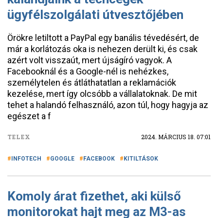
ügyfélszolgálati útvesztőjében
Örökre letiltott a PayPal egy banális tévedésért, de
már a korlátozás oka is nehezen derült ki, és csak
azért volt visszaút, mert újságíró vagyok. A
Facebooknál és a Google-nél is nehézkes,
személytelen és átláthatatlan a reklamációk
kezelése, mert így olcsóbb a vállalatoknak. De mit
tehet a halandó felhasználó, azon túl, hogy hagyja az
egészet a f
TELEX
2024. MÁRCIUS 18. 07:01
INFOTECH
GOOGLE
FACEBOOK
KITILTÁSOK
Komoly árat fizethet, aki külső
monitorokat hajt meg az M3-as