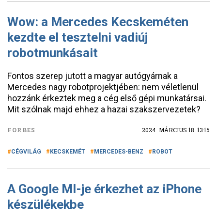
Wow: a Mercedes Kecskeméten
kezdte el tesztelni vadiúj
robotmunkásait
Fontos szerep jutott a magyar autógyárnak a
Mercedes nagy robotprojektjében: nem véletlenül
hozzánk érkeztek meg a cég első gépi munkatársai.
Mit szólnak majd ehhez a hazai szakszervezetek?
FORBES
2024. MÁRCIUS 18. 13:15
CÉGVILÁG
KECSKEMÉT
MERCEDES-BENZ
ROBOT
A Google MI-je érkezhet az iPhone
készülékekbe