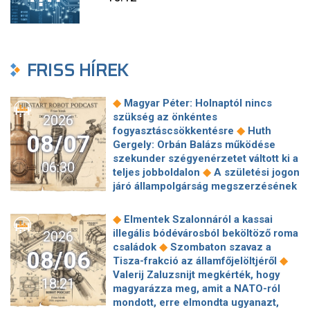
FRISS HÍREK
◆
Magyar Péter: Holnaptól nincs
szükség az önkéntes
2026
◆
fogyasztáscsökkentésre
Huth
08/07
Gergely: Orbán Balázs működése
szekunder szégyenérzetet váltott ki a
06:30
◆
teljes jobboldalon
A születési jogon
járó állampolgárság megszerzésének
korlátozásáról írt alá rendeletet
◆
Donald Trump
„Kevésen múlt a
◆
Elmentek Szalonnáról a kassai
katasztrófa” – szintet léphetett az
illegális bódévárosból beköltöző roma
2026
◆
orosz hibrid hadviselés
Bod Péter
◆
családok
Szombaton szavaz a
08/06
Ákos: Vagyonkezelés közérdekből: mi
◆
Tisza-frakció az államfőjelöltjéről
◆
jön a kekvák után?
Térképen, ahogy
Valerij Zaluzsnijt megkérték, hogy
18:21
hajnalban elérte Magyarország
magyarázza meg, amit a NATO-ról
◆
határát a hidegfront
A forintot is
mondott, erre elmondta ugyanazt,