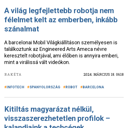
A világ legfejlettebb robotja nem
félelmet kelt az emberben, inkább
szánalmat
A barcelonai Mobil Világkiállításon személyesen is
találkoztunk az Engineered Arts Ameca névre
keresztelt robotjával, ami élőben is annyira emberi,
mint a virálissá vált videókon.
RAKÉTA
2024. MÁRCIUS 18. 06:18
INFOTECH
SPANYOLORSZÁG
ROBOT
BARCELONA
Kitiltás magyarázat nélkül,
visszaszerezhetetlen profilok –
kalandjaink a techcégek