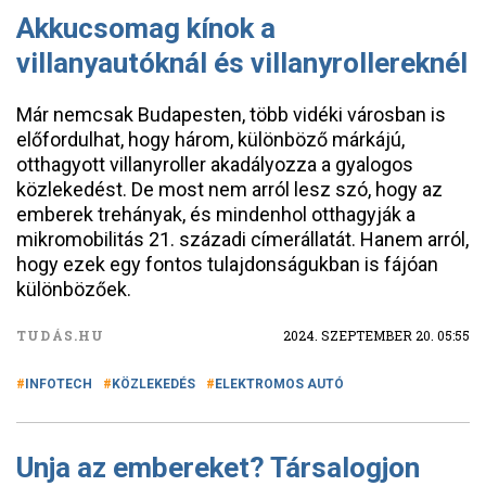
Akkucsomag kínok a
villanyautóknál és villanyrollereknél
Már nemcsak Budapesten, több vidéki városban is
előfordulhat, hogy három, különböző márkájú,
otthagyott villanyroller akadályozza a gyalogos
közlekedést. De most nem arról lesz szó, hogy az
emberek trehányak, és mindenhol otthagyják a
mikromobilitás 21. századi címerállatát. Hanem arról,
hogy ezek egy fontos tulajdonságukban is fájóan
különbözőek.
TUDÁS.HU
2024. SZEPTEMBER 20. 05:55
INFOTECH
KÖZLEKEDÉS
ELEKTROMOS AUTÓ
Unja az embereket? Társalogjon