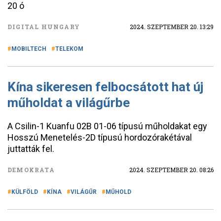
20 ó
DIGITAL HUNGARY
2024. SZEPTEMBER 20. 13:29
MOBILTECH
TELEKOM
Kína sikeresen felbocsátott hat új
műholdat a világűrbe
A Csilin-1 Kuanfu 02B 01-06 típusú műholdakat egy
Hosszú Menetelés-2D típusú hordozórakétával
juttatták fel.
DEMOKRATA
2024. SZEPTEMBER 20. 08:26
KÜLFÖLD
KÍNA
VILÁGŰR
MŰHOLD