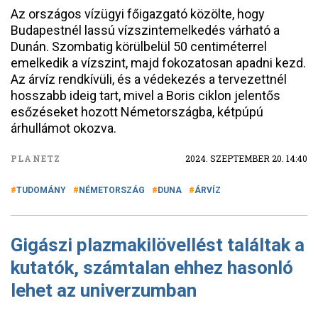
Az országos vízügyi főigazgató közölte, hogy
Budapestnél lassú vízszintemelkedés várható a
Dunán. Szombatig körülbelül 50 centiméterrel
emelkedik a vízszint, majd fokozatosan apadni kezd.
Az árvíz rendkívüli, és a védekezés a tervezettnél
hosszabb ideig tart, mivel a Boris ciklon jelentős
esőzéseket hozott Németországba, kétpúpú
árhullámot okozva.
PLANETZ
2024. SZEPTEMBER 20. 14:40
TUDOMÁNY
NÉMETORSZÁG
DUNA
ÁRVÍZ
Gigászi plazmakilövellést találtak a
kutatók, számtalan ehhez hasonló
lehet az univerzumban