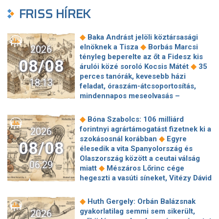
FRISS HÍREK
◆
Baka Andrást jelöli köztársasági
◆
elnöknek a Tisza
Borbás Marcsi
2026
tényleg beperelte az őt a Fidesz kis
08/08
◆
árulói közé soroló Kocsis Mátét
35
perces tanórák, kevesebb házi
18:13
feladat, óraszám-átcsoportosítás,
mindennapos meseolvasás –
elkészült a minisztérium alsó
◆
tagozatos javaslatcsomagja
◆
Bóna Szabolcs: 106 milliárd
Lemond és az egyetemről is távozik
forintnyi agrártámogatást fizetnek ki a
2026
az Ádám Zoltánt kirúgó corvinusos
◆
szokásosnál korábban
Egyre
08/08
◆
rektorhelyettes
élesedik a vita Spanyolország és
Katasztrófavédelem: Ez már nekünk is
Olaszország között a ceutai válság
06:29
◆
sok! És sajnos nem látjuk a végét
◆
miatt
Mészáros Lőrinc cége
Nem fizeti vissza a vételárat a zuglói
hegeszti a vasúti síneket, Vitézy Dávid
kormányzati negyed
◆
elmagyarázta, miért
Jogi lépéseket
◆
ingatlanfejlesztője
Beért Trump
tesz a Bosnyák téri irodakomplexum
◆
Huth Gergely: Orbán Balázsnak
szélerőmű-gyűlölete: egymilliárd
beruházója, ha az állam felmondja a
gyakorlatilag semmi sem sikerült,
2026
dollárt fizetnek egy német cégnek,
◆
szerződésüket
Megérkezett