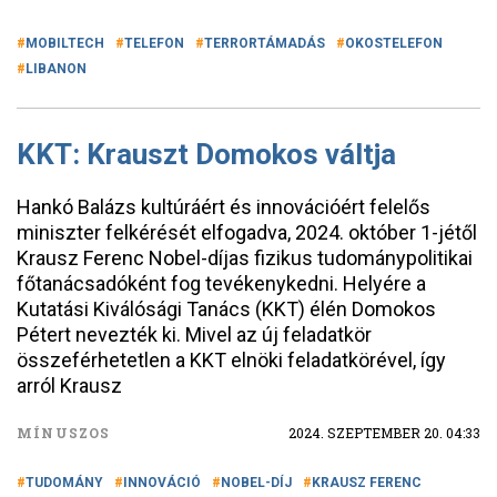
MOBILTECH
TELEFON
TERRORTÁMADÁS
OKOSTELEFON
LIBANON
KKT: Krauszt Domokos váltja
Hankó Balázs kultúráért és innovációért felelős
miniszter felkérését elfogadva, 2024. október 1-jétől
Krausz Ferenc Nobel-díjas fizikus tudománypolitikai
főtanácsadóként fog tevékenykedni. Helyére a
Kutatási Kiválósági Tanács (KKT) élén Domokos
Pétert nevezték ki. Mivel az új feladatkör
összeférhetetlen a KKT elnöki feladatkörével, így
arról Krausz
MÍNUSZOS
2024. SZEPTEMBER 20. 04:33
TUDOMÁNY
INNOVÁCIÓ
NOBEL-DÍJ
KRAUSZ FERENC