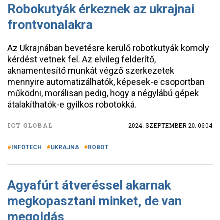
Robokutyák érkeznek az ukrajnai
frontvonalakra
Az Ukrajnában bevetésre kerülő robotkutyák komoly
kérdést vetnek fel. Az elvileg felderítő,
aknamentesítő munkát végző szerkezetek
mennyire automatizálhatók, képesek-e csoportban
működni, morálisan pedig, hogy a négylábú gépek
átalakíthatók-e gyilkos robotokká.
ICT GLOBAL
2024. SZEPTEMBER 20. 06:04
INFOTECH
UKRAJNA
ROBOT
Agyafúrt átveréssel akarnak
megkopasztani minket, de van
megoldás