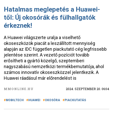
Hatalmas meglepetés a Huawei-
től: Új okosórák és fülhallgatók
érkeznek!
A Huawei világszerte uralja a viselhető
okoseszközök piacát a leszállított mennyiség
alapján az IDC független piackutató cég legfrissebb
jelentése szerint. A vezető pozíciót tovább
erősítheti a gyártó közelgő, szeptemberi
nagyszabású nemzetközi termékbemutatója, ahol
számos innovatív okoseszközzel jelentkezik. A
Huawei ráadásul már előrendelést is
MMONLINE.HU
2024. SZEPTEMBER 20. 06:04
MOBILTECH
HUAWEI
OKOSÓRA
PIACKUTATÁS