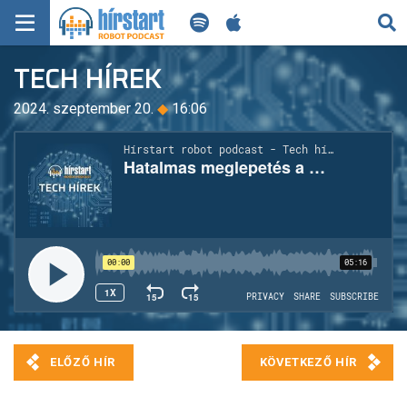
KERESÉS
TECH HÍREK
KEZDŐLAP
2024. szeptember 20.
◆
16:06
FRISS HÍREK
TECH HÍREK
FILM-ZENE-SZÓRAKOZÁS
PLAYLIST
MI AZ A ROBOT PODCAST?