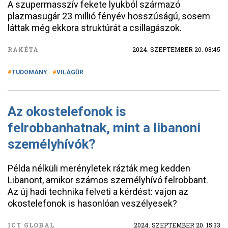
A szupermasszív fekete lyukból származó
plazmasugár 23 millió fényév hosszúságú, sosem
láttak még ekkora struktúrát a csillagászok.
RAKÉTA
2024. SZEPTEMBER 20. 08:45
TUDOMÁNY
VILÁGŰR
Az okostelefonok is
felrobbanhatnak, mint a libanoni
személyhívók?
Példa nélküli merényletek rázták meg kedden
Libanont, amikor számos személyhívó felrobbant.
Az új hadi technika felveti a kérdést: vajon az
okostelefonok is hasonlóan veszélyesek?
ICT GLOBAL
2024. SZEPTEMBER 20. 15:33