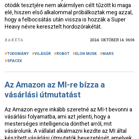
ötödik tesztjére nem akármilyen célt tűzött ki maga
elé, hiszen első alkalommal próbálkoztak meg azzal,
hogy a felbocsátás után vissza is hozzák a Super
Heavy névre keresztelt hordozórakétát.
RAKÉTA
2024. OKTÓBER 14. 06:06
TUDOMÁNY
VILÁGŰR
ROBOT
ELON MUSK
MARS
SPACEX
Az Amazon az MI-re bízza a
vásárlási útmutatást
Az Amazon egyre inkább szeretné az MI-t bevonni a
vásárlási folyamatba, ami azt jelenti, hogy a
mesterséges intelligencia dönthet arról, mit
vásárolunk. A vállalat alkalmazni kezdte az MI által
készített vásárlási útmutatók bevezetését, amelyek