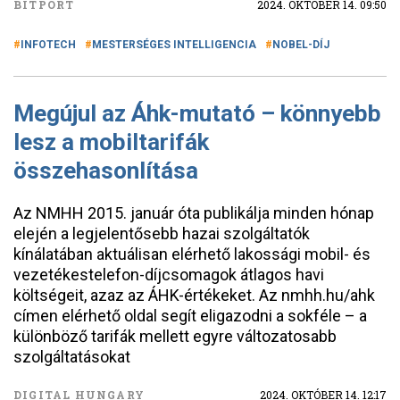
BITPORT
2024. OKTÓBER 14. 09:50
INFOTECH
MESTERSÉGES INTELLIGENCIA
NOBEL-DÍJ
Megújul az Áhk-mutató – könnyebb
lesz a mobiltarifák
összehasonlítása
Az NMHH 2015. január óta publikálja minden hónap
elején a legjelentősebb hazai szolgáltatók
kínálatában aktuálisan elérhető lakossági mobil- és
vezetékestelefon-díjcsomagok átlagos havi
költségeit, azaz az ÁHK-értékeket. Az nmhh.hu/ahk
címen elérhető oldal segít eligazodni a sokféle – a
különböző tarifák mellett egyre változatosabb
szolgáltatásokat
DIGITAL HUNGARY
2024. OKTÓBER 14. 12:17