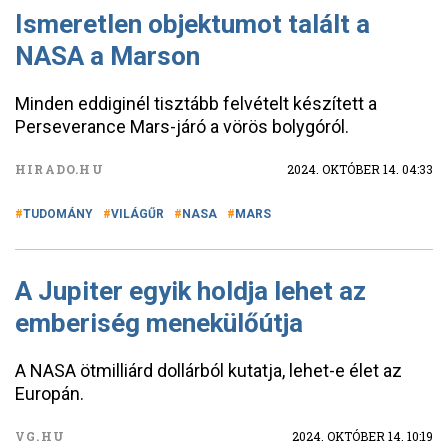
Ismeretlen objektumot talált a
NASA a Marson
Minden eddiginél tisztább felvételt készített a
Perseverance Mars-járó a vörös bolygóról.
HIRADO.HU
2024. OKTÓBER 14. 04:33
TUDOMÁNY
VILÁGŰR
NASA
MARS
A Jupiter egyik holdja lehet az
emberiség menekülőútja
A NASA ötmilliárd dollárból kutatja, lehet-e élet az
Europán.
VG.HU
2024. OKTÓBER 14. 10:19