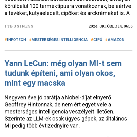
körülbelül 100 terméktípusra vonatkoznak, beleértve
a tévéket, kutyaeledelt, cipőket és arckrémeket is. A
ITBUSINESS
2024. OKTÓBER 14. 06:06
INFOTECH
MESTERSÉGES INTELLIGENCIA
CIPŐ
AMAZON
Yann LeCun: még olyan MI-t sem
tudunk építeni, ami olyan okos,
mint egy macska
Negyven éve jó barátja a Nobel-díjat elnyerő
Geoffrey Hintonnak, de nem ért egyet vele a
mesterséges intelligencia veszélyeit illetően.
Szerinte az LLM-ek csak ügyes gépek, az általános
MI pedig több évtizednyire van.