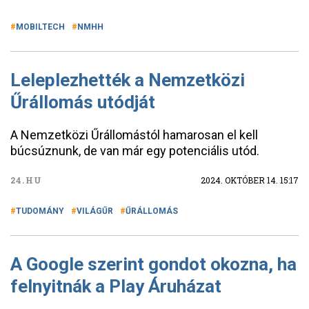
MOBILTECH
NMHH
Leleplezhették a Nemzetközi
Űrállomás utódját
A Nemzetközi Űrállomástól hamarosan el kell
búcsúznunk, de van már egy potenciális utód.
24.HU
2024. OKTÓBER 14. 15:17
TUDOMÁNY
VILÁGŰR
ŰRÁLLOMÁS
A Google szerint gondot okozna, ha
felnyitnák a Play Áruházat