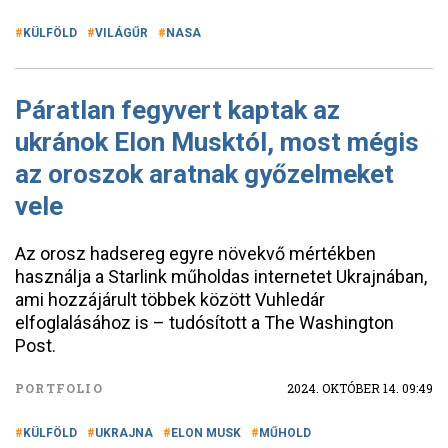
KÜLFÖLD
VILÁGŰR
NASA
Páratlan fegyvert kaptak az
ukránok Elon Musktól, most mégis
az oroszok aratnak győzelmeket
vele
Az orosz hadsereg egyre növekvő mértékben
használja a Starlink műholdas internetet Ukrajnában,
ami hozzájárult többek között Vuhledár
elfoglalásához is – tudósított a The Washington
Post.
PORTFOLIO
2024. OKTÓBER 14. 09:49
KÜLFÖLD
UKRAJNA
ELON MUSK
MŰHOLD