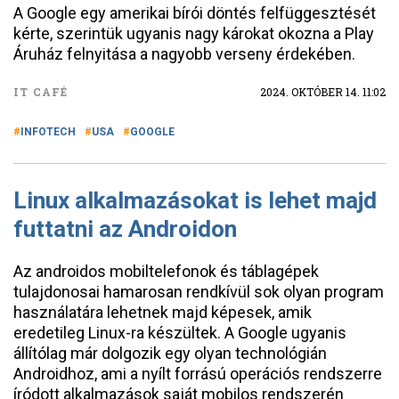
A Google egy amerikai bírói döntés felfüggesztését
kérte, szerintük ugyanis nagy károkat okozna a Play
Áruház felnyitása a nagyobb verseny érdekében.
IT CAFÉ
2024. OKTÓBER 14. 11:02
INFOTECH
USA
GOOGLE
Linux alkalmazásokat is lehet majd
futtatni az Androidon
Az androidos mobiltelefonok és táblagépek
tulajdonosai hamarosan rendkívül sok olyan program
használatára lehetnek majd képesek, amik
eredetileg Linux-ra készültek. A Google ugyanis
állítólag már dolgozik egy olyan technológián
Androidhoz, ami a nyílt forrású operációs rendszerre
íródott alkalmazások saját mobilos rendszerén