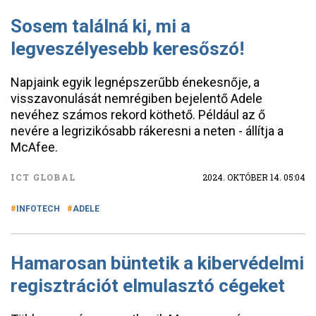
Sosem találná ki, mi a
legveszélyesebb keresőszó!
Napjaink egyik legnépszerűbb énekesnője, a
visszavonulását nemrégiben bejelentő Adele
nevéhez számos rekord köthető. Például az ő
nevére a legrizikósabb rákeresni a neten - állítja a
McAfee.
ICT GLOBAL
2024. OKTÓBER 14. 05:04
INFOTECH
ADELE
Hamarosan büntetik a kibervédelmi
regisztrációt elmulasztó cégeket