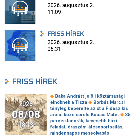
2026. augusztus 2.
11:09
FRISS HÍREK
2026. augusztus 2.
06:31
FRISS HÍREK
◆
Baka Andrást jelöli köztársasági
◆
elnöknek a Tisza
Borbás Marcsi
2026
tényleg beperelte az őt a Fidesz kis
08/08
◆
árulói közé soroló Kocsis Mátét
35
perces tanórák, kevesebb házi
18:13
feladat, óraszám-átcsoportosítás,
mindennapos meseolvasás –