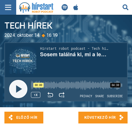
KERESÉS
TECH HÍREK
KEZDŐLAP
2024. október 14.
◆
16:19
FRISS HÍREK
TECH HÍREK
FILM-ZENE-SZÓRAKOZÁS
PLAYLIST
MI AZ A ROBOT PODCAST?