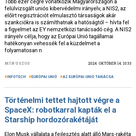
Több ezer cégre vonatkozik Magyarországon a
felülvizsgált uniós kibervédelmi irányelv, a NIS2, az
előírt regisztrációt elmulasztó társaságok akár
szankciókra is számíthatnak a hatóságtól – hívta fel
a figyelmet az EY nemzetközi tanácsadó cég. A NIS2
irányelv célja, hogy az Európai Unió tagállamai
hatékonyan vehessék fel a küzdelmet a
folyamatosan n
MÍNUSZOS
2024. OKTÓBER 14. 10:33
INFOTECH
EURÓPAI UNIÓ
AZ EURÓPAI UNIÓ TANÁCSA
Történelmi tettet hajtott végre a
SpaceX: robotkarral kapták el a
Starship hordozórakétáját
Elon Musk vállalata a fejlesztés alatt álló Mars-rakéta