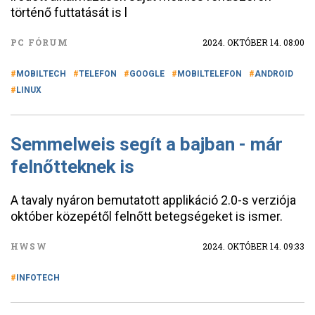
történő futtatását is l
PC FÓRUM
2024. OKTÓBER 14. 08:00
MOBILTECH
TELEFON
GOOGLE
MOBILTELEFON
ANDROID
LINUX
Semmelweis segít a bajban - már
felnőtteknek is
A tavaly nyáron bemutatott applikáció 2.0-s verziója
október közepétől felnőtt betegségeket is ismer.
HWSW
2024. OKTÓBER 14. 09:33
INFOTECH