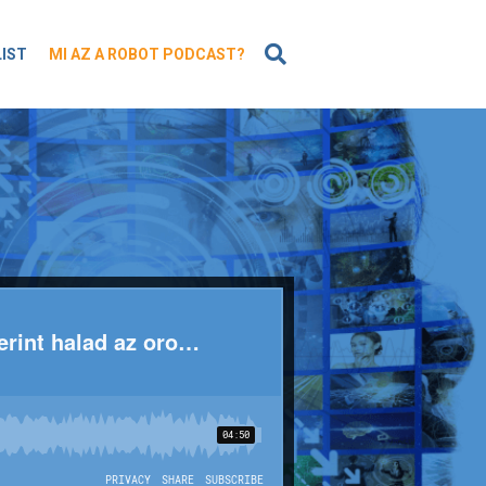
KERESÉS
LIST
MI AZ A ROBOT PODCAST?