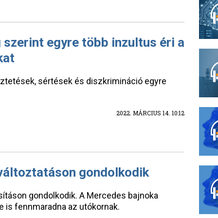
szerint egyre több inzultus éri a
kat
öztetések, sértések és diszkrimináció egyre
2022. MÁRCIUS 14. 10:12
változtatáson gondolkodik
sításon gondolkodik. A Mercedes bajnoka
e is fennmaradna az utókornak.