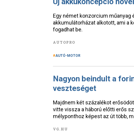
Új akkukoncepció növel
Egy német konzorcium műanyag és
akkumulátorházat alkotott, ami a 
fogadhat be.
AUTOPRO
AUTÓ-MOTOR
Nagyon beindult a forin
veszteséget
Majdnem két százalékot erősödött
vitte vissza a háború előtti erős s
mélyponthoz képest az út több, mi
VG.HU