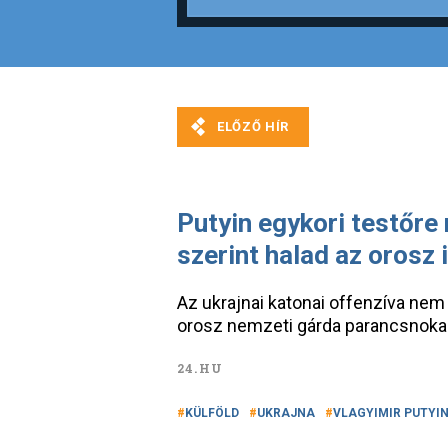
Putyin egykori testőre
szerint halad az orosz 
Az ukrajnai katonai offenzíva nem
orosz nemzeti gárda parancsnoka
24.HU
KÜLFÖLD
UKRAJNA
VLAGYIMIR PUTYI