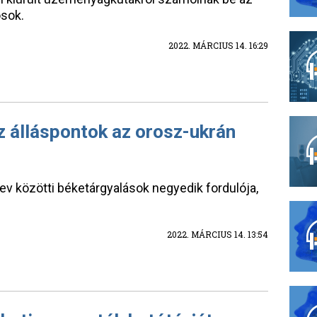
ósok.
2022. MÁRCIUS 14. 16:29
az álláspontok az orosz-ukrán
v közötti béketárgyalások negyedik fordulója,
2022. MÁRCIUS 14. 13:54