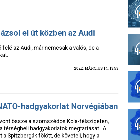
zsol el út közben az Audi
ó felé az Audi, már nemcsak a valós, de a
kat.
2022. MÁRCIUS 14. 13:53
 NATO-hadgyakorlat Norvégiában
 vont össze a szomszédos Kola-félszigeten,
 térségbeli hadgyakorlatok megtartását. A
 a Spitzbergák fölött, de követeli, hogy a