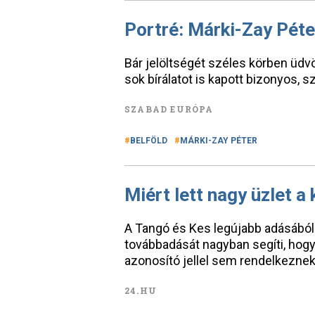
Portré: Márki-Zay Péte
Bár jelöltségét széles körben üdvö
sok bírálatot is kapott bizonyos, s
SZABAD EURÓPA
BELFÖLD
MÁRKI-ZAY PÉTER
Miért lett nagy üzlet a
A Tangó és Kes legújabb adásából 
továbbadását nagyban segíti, hog
azonosító jellel sem rendelkeznek
24.HU