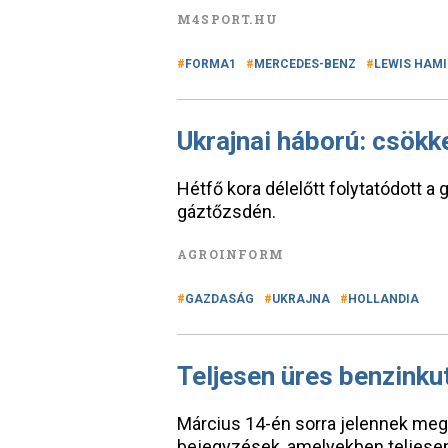
M4SPORT.HU
FORMA1
MERCEDES-BENZ
LEWIS HAM
Ukrajnai háború: csökk
Hétfő kora délelőtt folytatódott a
gáztőzsdén.
AGROINFORM
GAZDASÁG
UKRAJNA
HOLLANDIA
Teljesen üres benzinku
Március 14-én sorra jelennek meg 
bejegyzések, amelyekben teljese