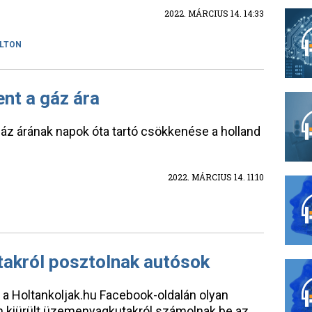
2022. MÁRCIUS 14. 14:33
ILTON
ent a gáz ára
 gáz árának napok óta tartó csökkenése a holland
2022. MÁRCIUS 14. 11:10
takról posztolnak autósok
a Holtankoljak.hu Facebook-oldalán olyan
n kiürült üzemenyagkutakról számolnak be az