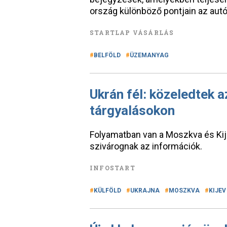
ország különböző pontjain az aut
STARTLAP VÁSÁRLÁS
BELFÖLD
ÜZEMANYAG
Ukrán fél: közeledtek 
tárgyalásokon
Folyamatban van a Moszkva és Kije
szivárognak az információk.
INFOSTART
KÜLFÖLD
UKRAJNA
MOSZKVA
KIJEV