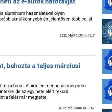
heti az e-autók hatótávját
 alumínium használatával olyan
korábbiaknál könnyebb és jelentősen több cellát
2022. MÁRCIUS 14. 16:17
t, behozta a teljes márciusi
 ma a forint. A hirtelen megugrás még nem
zintekre, de az egy hete elért rekord
nt a felét már megtette.
2022. MÁRCIUS 14. 13:57