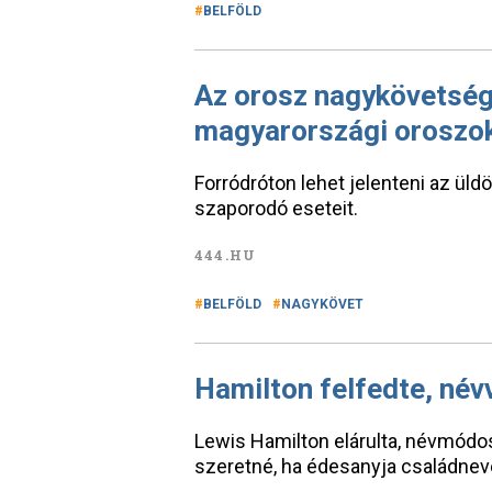
BELFÖLD
Az orosz nagykövetség 
magyarországi oroszo
Forródróton lehet jelenteni az üld
szaporodó eseteit.
444.HU
BELFÖLD
NAGYKÖVET
Hamilton felfedte, név
Lewis Hamilton elárulta, névmódo
szeretné, ha édesanyja családnev