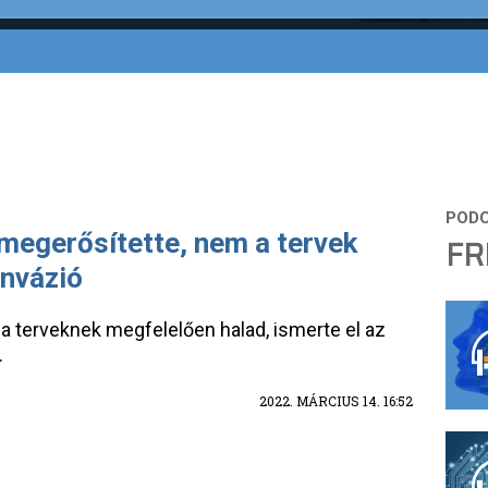
 megerősítette, nem a tervek
FR
invázió
 a terveknek megfelelően halad, ismerte el az
.
2022. MÁRCIUS 14. 16:52
N