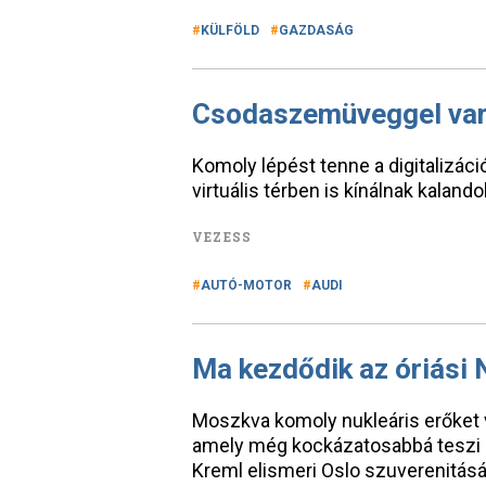
KÜLFÖLD
GAZDASÁG
Csodaszemüveggel vará
Komoly lépést tenne a digitalizáci
virtuális térben is kínálnak kalando
VEZESS
AUTÓ-MOTOR
AUDI
Ma kezdődik az óriási
Moszkva komoly nukleáris erőket
amely még kockázatosabbá teszi a
Kreml elismeri Oslo szuverenitását