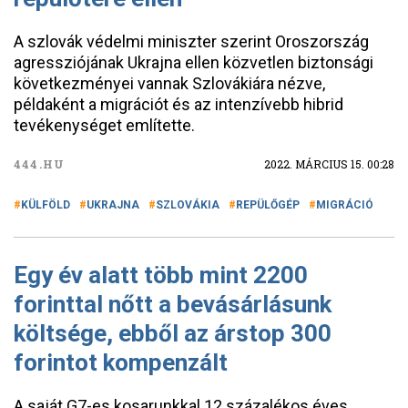
A szlovák védelmi miniszter szerint Oroszország
agressziójának Ukrajna ellen közvetlen biztonsági
következményei vannak Szlovákiára nézve,
példaként a migrációt és az intenzívebb hibrid
tevékenységet említette.
444.HU
2022. MÁRCIUS 15. 00:28
KÜLFÖLD
UKRAJNA
SZLOVÁKIA
REPÜLŐGÉP
MIGRÁCIÓ
Egy év alatt több mint 2200
forinttal nőtt a bevásárlásunk
költsége, ebből az árstop 300
forintot kompenzált
A saját G7-es kosarunkkal 12 százalékos éves