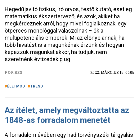
Hegedűjavító fizikus, író orvos, festő kutató, esetleg
matematikus ékszertervező, és azok, akiket ha
megkérdeznek arról, hogy mivel foglalkoznak, egy
ötperces monológgal válaszolnak – ők a
multipotenciális emberek. Mi az előnye annak, ha
több hivatást is a magunkénak érzünk és hogyan
képezzük magunkat akkor, ha tudjuk, nem
szeretnénk évtizedekig ug
FORBES
2022. MÁRCIUS 15. 06:05
ÉLETMÓD
TREND
Az ítélet, amely megváltoztatta az
1848-as forradalom menetét
A forradalom évében egy haditörvényszéki tárgyalás