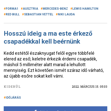
FORMA1
AUSZTRIA
MERCEDES-BENZ
LEWIS HAMILTON
RED BULL
SEBASTIAN VETTEL
NIKI LAUDA
Hosszú ideig a ma este érkező
csapadékkal kell beérnünk
Kedd estétől északnyugat felől egyre többfelé
elered az eső; keletre érkezik érdemi csapadék,
máshol 5 milliméter alatt marad a lehullott
mennyiség. Ezt követően ismét száraz idő várható,
az újabb esőre sokat kell várni.
KIDERÜL
2022. MÁRCIUS 15. 05:03
IDŐJÁRÁS