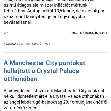
szintű átlagos élelmiszer inflációt mértünk
februárban. Árstop nélkül 13,6 lenne, de ez csak pár
száz forint könnyítést jelent egy nagyobb
bevásárlásnál.
G7
2022. MÁRCIUS 15. 04:34
GAZDASÁG
INFLÁCIÓ
G7
A Manchester City pontokat
hullajtott a Crystal Palace
otthonában
A címvédő és listavezető Manchester City csak gól
nélküli döntetlent ért el a Crystal Palace otthonában
az angol labdarúgó-bajnokság 29. fordulójának hétfői
zárómérkőzésén.