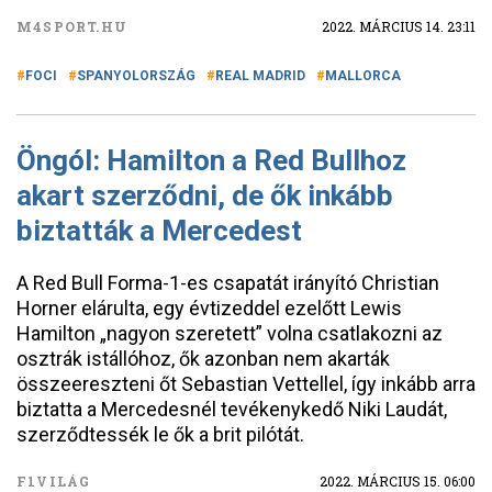
M4SPORT.HU
2022. MÁRCIUS 14. 23:11
FOCI
SPANYOLORSZÁG
REAL MADRID
MALLORCA
Öngól: Hamilton a Red Bullhoz
akart szerződni, de ők inkább
biztatták a Mercedest
A Red Bull Forma-1-es csapatát irányító Christian
Horner elárulta, egy évtizeddel ezelőtt Lewis
Hamilton „nagyon szeretett” volna csatlakozni az
osztrák istállóhoz, ők azonban nem akarták
összeereszteni őt Sebastian Vettellel, így inkább arra
biztatta a Mercedesnél tevékenykedő Niki Laudát,
szerződtessék le ők a brit pilótát.
F1VILÁG
2022. MÁRCIUS 15. 06:00