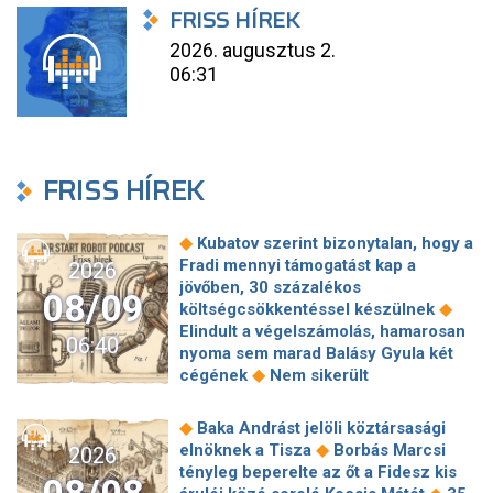
FRISS HÍREK
2026. augusztus 2.
06:31
FRISS HÍREK
◆
Kubatov szerint bizonytalan, hogy a
Fradi mennyi támogatást kap a
2026
jövőben, 30 százalékos
08/09
◆
költségcsökkentéssel készülnek
Elindult a végelszámolás, hamarosan
06:40
nyoma sem marad Balásy Gyula két
◆
cégének
Nem sikerült
megállapodni a köztársasági elnökről,
tojással dobálták meg a
◆
Baka Andrást jelöli köztársasági
◆
miniszterelnököt – Koszovóban
◆
elnöknek a Tisza
Borbás Marcsi
2026
Szépségipar és orvosi turizmus:
tényleg beperelte az őt a Fidesz kis
milyen erős Budapest a plasztikai