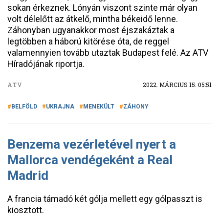
sokan érkeznek. Lónyán viszont szinte már olyan
volt délelőtt az átkelő, mintha békeidő lenne.
Záhonyban ugyanakkor most éjszakáztak a
legtöbben a háború kitörése óta, de reggel
valamennyien tovább utaztak Budapest felé. Az ATV
Híradójának riportja.
ATV
2022. MÁRCIUS 15. 05:51
BELFÖLD
UKRAJNA
MENEKÜLT
ZÁHONY
Benzema vezérletével nyert a
Mallorca vendégeként a Real
Madrid
A francia támadó két gólja mellett egy gólpasszt is
kiosztott.