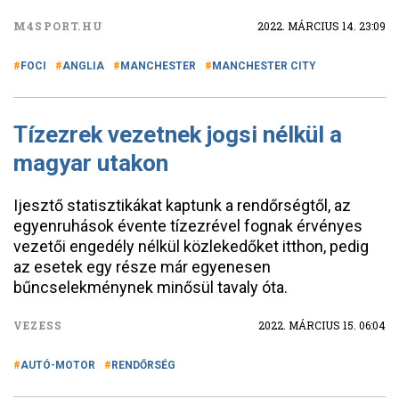
M4SPORT.HU
2022. MÁRCIUS 14. 23:09
FOCI
ANGLIA
MANCHESTER
MANCHESTER CITY
Tízezrek vezetnek jogsi nélkül a
magyar utakon
Ijesztő statisztikákat kaptunk a rendőrségtől, az
egyenruhások évente tízezrével fognak érvényes
vezetői engedély nélkül közlekedőket itthon, pedig
az esetek egy része már egyenesen
bűncselekménynek minősül tavaly óta.
VEZESS
2022. MÁRCIUS 15. 06:04
AUTÓ-MOTOR
RENDŐRSÉG