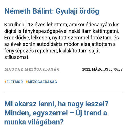
Németh Bálint: Gyulaji ördög
Körülbelül 12 éves lehettem, amikor édesanyám kis
digitális fényképezőgépével nekiálltam kattintgatni.
Érdeklődve, lelkesen, nyitott szemmel fotóztam, és
az évek során autodidakta módon elsajátítottam a
fényképezés rejtelmeit, kialakítottam saját
stílusomat.
MAGYAR MEZŐGAZDASÁG
2022. MÁRCIUS 15. 06:07
ÉLETMÓD
MEZŐGAZDASÁG
Mi akarsz lenni, ha nagy leszel?
Minden, egyszerre! – Új trend a
munka világában?