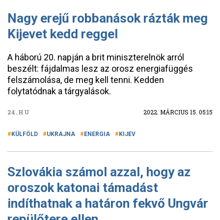
Nagy erejű robbanások rázták meg
Kijevet kedd reggel
A háború 20. napján a brit miniszterelnök arról
beszélt: fájdalmas lesz az orosz energiafüggés
felszámolása, de meg kell tenni. Kedden
folytatódnak a tárgyalások.
24.HU
2022. MÁRCIUS 15. 05:15
KÜLFÖLD
UKRAJNA
ENERGIA
KIJEV
Szlovákia számol azzal, hogy az
oroszok katonai támadást
indíthatnak a határon fekvő Ungvár
repülőtere ellen