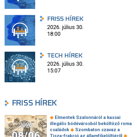
FRISS HÍREK
2026. július 30.
18:00
TECH HÍREK
2026. július 30.
15:07
FRISS HÍREK
◆
Elmentek Szalonnáról a kassai
illegális bódévárosból beköltöző roma
2026
◆
családok
Szombaton szavaz a
08/06
◆
Tisza-frakció az államfőjelöltjéről