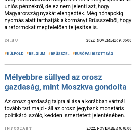
uniós pénzekről, de ez nem jelenti azt, hogy
Magyarország nyakát elengedték. Még hónapokig
nyomás alatt tarthatják a kormányt Brüsszelből, hogy
a reformokat megfelelően teljesítse is.
24.HU
2022. NOVEMBER 9. 06:00
KÜLFÖLD
BELGIUM
BRÜSSZEL
EURÓPAI BIZOTTSÁG
Mélyebbre süllyed az orosz
gazdaság, mint Moszkva gondolta
Az orosz gazdaság talpra állása a korábban vártnál
tovább tart majd - áll az orosz jegybank monetáris
politikáról szóló, kedden ismertetett jelentésében.
INFOSTART
2022. NOVEMBER 9. 01:00