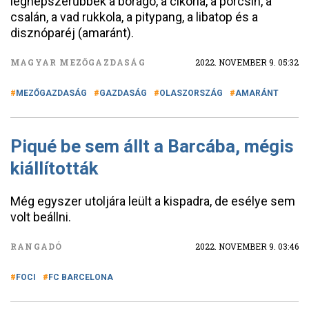
legnépszerűbbek a borágó, a cikória, a porcsin, a
csalán, a vad rukkola, a pitypang, a libatop és a
disznóparéj (amaránt).
MAGYAR MEZŐGAZDASÁG
2022. NOVEMBER 9. 05:32
MEZŐGAZDASÁG
GAZDASÁG
OLASZORSZÁG
AMARÁNT
Piqué be sem állt a Barcába, mégis
kiállították
Még egyszer utoljára leült a kispadra, de esélye sem
volt beállni.
RANGADÓ
2022. NOVEMBER 9. 03:46
FOCI
FC BARCELONA