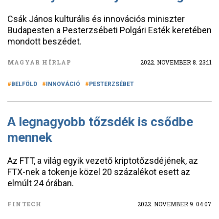
Csák János kulturális és innovációs miniszter
Budapesten a Pesterzsébeti Polgári Esték keretében
mondott beszédet.
MAGYAR HÍRLAP
2022. NOVEMBER 8. 23:11
BELFÖLD
INNOVÁCIÓ
PESTERZSÉBET
A legnagyobb tőzsdék is csődbe
mennek
Az FTT, a világ egyik vezető kriptotőzsdéjének, az
FTX-nek a tokenje közel 20 százalékot esett az
elmúlt 24 órában.
FINTECH
2022. NOVEMBER 9. 04:07