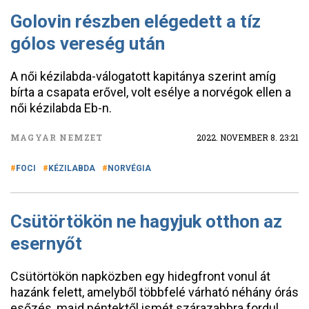
Golovin részben elégedett a tíz
gólos vereség után
A női kézilabda-válogatott kapitánya szerint amíg
bírta a csapata erővel, volt esélye a norvégok ellen a
női kézilabda Eb-n.
MAGYAR NEMZET
2022. NOVEMBER 8. 23:21
FOCI
KÉZILABDA
NORVÉGIA
Csütörtökön ne hagyjuk otthon az
esernyőt
Csütörtökön napközben egy hidegfront vonul át
hazánk felett, amelyből többfelé várható néhány órás
esőzés, majd péntektől ismét szárazabbra fordul