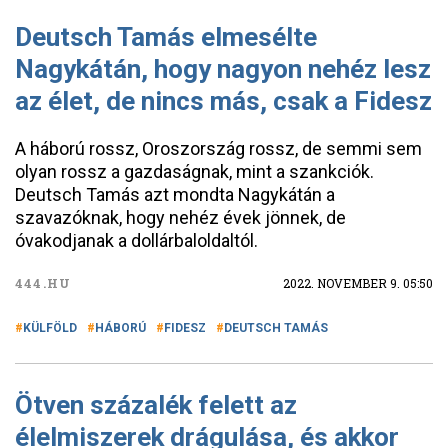
Deutsch Tamás elmesélte
Nagykátán, hogy nagyon nehéz lesz
az élet, de nincs más, csak a Fidesz
A háború rossz, Oroszország rossz, de semmi sem
olyan rossz a gazdaságnak, mint a szankciók.
Deutsch Tamás azt mondta Nagykátán a
szavazóknak, hogy nehéz évek jönnek, de
óvakodjanak a dollárbaloldaltól.
444.HU
2022. NOVEMBER 9. 05:50
KÜLFÖLD
HÁBORÚ
FIDESZ
DEUTSCH TAMÁS
Ötven százalék felett az
élelmiszerek drágulása, és akkor