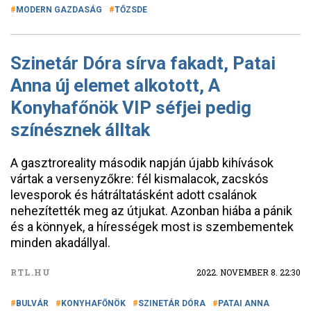
MODERN GAZDASÁG
TŐZSDE
Szinetár Dóra sírva fakadt, Patai
Anna új elemet alkotott, A
Konyhafőnök VIP séfjei pedig
színésznek álltak
A gasztroreality második napján újabb kihívások
vártak a versenyzőkre: fél kismalacok, zacskós
levesporok és hátráltatásként adott csalánok
nehezítették meg az útjukat. Azonban hiába a pánik
és a könnyek, a hírességek most is szembementek
minden akadállyal.
RTL.HU
2022. NOVEMBER 8. 22:30
BULVÁR
KONYHAFŐNÖK
SZINETÁR DÓRA
PATAI ANNA