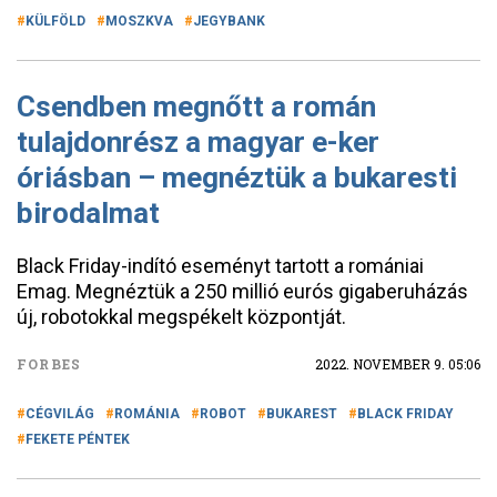
KÜLFÖLD
MOSZKVA
JEGYBANK
Csendben megnőtt a román
tulajdonrész a magyar e-ker
óriásban – megnéztük a bukaresti
birodalmat
Black Friday-indító eseményt tartott a romániai
Emag. Megnéztük a 250 millió eurós gigaberuházás
új, robotokkal megspékelt központját.
FORBES
2022. NOVEMBER 9. 05:06
CÉGVILÁG
ROMÁNIA
ROBOT
BUKAREST
BLACK FRIDAY
FEKETE PÉNTEK