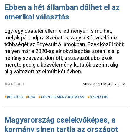
Ebben a hét államban dőlhet el az
amerikai választás
Egy-egy csatatér állam eredményén is múlhat,
melyik párt adja a Szenátus, vagy a Képviselőház
többségét az Egyesült Államokban. Ezek közül több
helyen már a 2020-as elnökválasztás során is alig
néhány szavazat döntött, a szavazóbuborékok
mérete pedig a közvélemény-kutatók szerint alig-
alig változott az elmúlt két évben.
NAPI.HU
2022. NOVEMBER 9. 00:45
KÜLFÖLD
USA
KÖZVÉLEMÉNY-KUTATÁS
SZENÁTUS
Magyarország cselekvőképes, a
kormány sínen tartja az országot