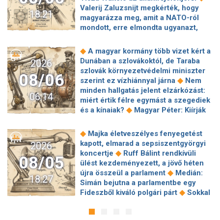
Valerij Zaluzsnijt megkérték, hogy
18:21
magyarázza meg, amit a NATO-ról
mondott, erre elmondta ugyanazt,
◆
csak még erősebben
800 millióért
kötött szerződéseket a HM cége a
◆
A magyar kormány több vizet kért a
Lounge Eventtel, a miniszter
Dunában a szlovákoktól, de Taraba
2026
◆
feljelentést tett
Orbán Anita
szlovák környezetvédelmi miniszter
08/06
megkérte a szlovák kormányt, hogy
◆
szerint ez vízhiánnyal járna
Nem
◆
segítse a magyar vízellátást
Forró
minden hallgatás jelent elzárkózást:
06:14
augusztus: gátja lehet az uniós
miért értik félre egymást a szegediek
források hazahozatalának az
◆
és a kínaiak?
Magyar Péter: Kiírják
◆
Alkotmánybíróság?
Török Gábor: Ez
az első szélerőművi pályázatokat, a
◆
Magyar Péter vizsgahete
projektekben magyar állami
◆
Majka életveszélyes fenyegetést
Meglepetés az albérletpiacon, nincs
◆
tulajdonrészt fognak előírni
Orbán
kapott, elmarad a sepsiszentgyörgyi
2026
◆
roham
Hirtelen titkolózni kezdett a
Gáspár hatszor repült honvédségi
◆
koncertje
Ruff Bálint rendkívüli
◆
Tisza a kegyelmi ügyekről
08/05
◆
gépen Csádba és Nigerbe
Ismert
ülést kezdeményezett, a jövő héten
Egyszerre két köztársasági elnöke is
magyar utazási iroda ment csődbe,
◆
újra összeül a parlament
Medián:
◆
lehet Magyarországnak jövő hétre
18:27
bolgár biztosítóval hadakozhatnak az
Simán bejutna a parlamentbe egy
Előnyben a Fradi a Górnik Zabrze
◆
utasok
Amerikai rakétákat is
◆
Fideszből kiváló polgári párt
Sokkal
◆
elleni El-selejtezős párharcban
Itt a
zsákmányolt az előrenyomuló orosz
◆
olcsóbb lesz végre a tankolás
fizetési lista: Lionel Messi magyar
◆
hadsereg
Az élet Balásy Gyula
Vitézy: 42 új, 120 méteres
◆
csapattársa keres a legrosszabbul
után: a Szerencsejáték Zrt. átalakítja