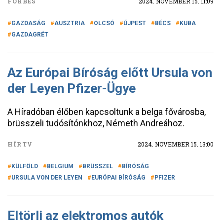
FORBES
2024. NOVEMBER 15. 11:09
GAZDASÁG
AUSZTRIA
OLCSÓ
ÚJPEST
BÉCS
KUBA
GAZDAGRÉT
Az Európai Bíróság előtt Ursula von
der Leyen Pfizer-Ügye
A Híradóban élőben kapcsoltunk a belga fővárosba,
brüsszeli tudósítónkhoz, Németh Andreához.
HÍRTV
2024. NOVEMBER 15. 13:00
KÜLFÖLD
BELGIUM
BRÜSSZEL
BÍRÓSÁG
URSULA VON DER LEYEN
EURÓPAI BÍRÓSÁG
PFIZER
Eltörli az elektromos autók