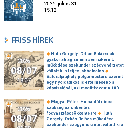
2026. július 31.
15:12
FRISS HÍREK
◆
Huth Gergely: Orbán Balázsnak
gyakorlatilag semmi sem sikerült,
2026
működése szekunder szégyenérzetet
08/07
◆
váltott ki a teljes jobboldalon
Sátoraljaújhely polgármestere szerint
18:07
egy nyolcadikos is értelmesebb a
képviselőnél, aki megütközött a 100
◆
milliós parkolón
Az amerikai
hírszerzés szerint Putyin pár éven
◆
Magyar Péter: Holnaptól nincs
belül megtámadhat egy NATO-
szükség az önkéntes
2026
◆
tagállamot
Vitézy Dávid
◆
fogyasztáscsökkentésre
Huth
08/07
elmagyarázta, miért Mészárosék
Gergely: Orbán Balázs működése
cége nyerte a közbeszerzést
szekunder szégyenérzetet váltott ki a
◆