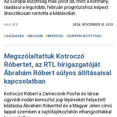
Az Európai Bizottság más jövőt lát, mint a kormány,
ráadásul a legutóbbi, februári prognózishoz képest
drasztikusan rontotta a kilátásokat.
444.HU
2024. NOVEMBER 15. 12:33
GAZDASÁG
BELGIUM
BRÜSSZEL
EURÓPAI BIZOTTSÁG
Megszólaltattuk Kotroczó
Róbertet, az RTL hírigazgatóját
Ábrahám Róbert súlyos állításaival
kapcsolatban
Kotroczó Róbert a Zamecsnik Posfai és társai
ügyvédi irodán keresztül jogi lépéseket helyezett
kilátásba Ábrahám Róberttel és a Magyar Jelen című
lappal szemben a sajtótájékoztatón elhangzottakkal