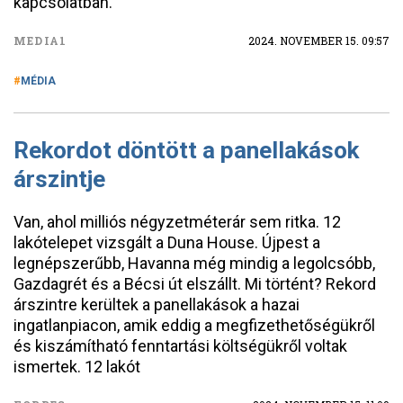
kapcsolatban.
MEDIA1
2024. NOVEMBER 15. 09:57
MÉDIA
Rekordot döntött a panellakások
árszintje
Van, ahol milliós négyzetméterár sem ritka. 12
lakótelepet vizsgált a Duna House. Újpest a
legnépszerűbb, Havanna még mindig a legolcsóbb,
Gazdagrét és a Bécsi út elszállt. Mi történt? Rekord
árszintre kerültek a panellakások a hazai
ingatlanpiacon, amik eddig a megfizethetőségükről
és kiszámítható fenntartási költségükről voltak
ismertek. 12 lakót