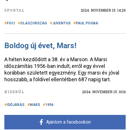
SPORTAL
2024. NOVEMBER 15. 14:29
FOCI
OLASZORSZÁG
JUVENTUS
PAUL POGBA
Boldog új évet, Mars!
A héten kezdődött a 38. év a Marson. A Marsi
időszámítás 1956-ban indult, erről egy évvel
korábban született egyezmény. Egy marsi év jóval
hosszabb, a földivel ellentétben 687 napig tart.
KIDERÜL
2024. NOVEMBER 15. 16:16
IDŐJÁRÁS
MARS
1956
Ajánlom a facebookon