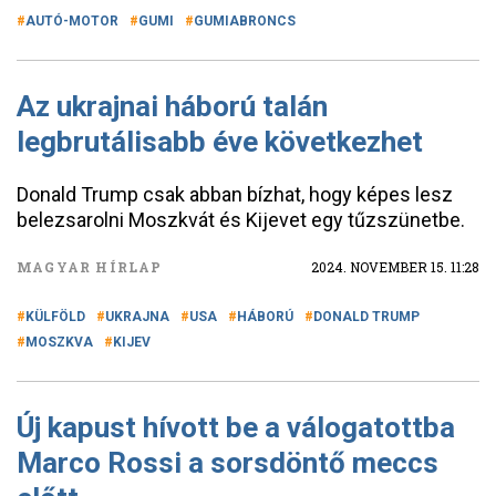
AUTÓ-MOTOR
GUMI
GUMIABRONCS
Az ukrajnai háború talán
legbrutálisabb éve következhet
Donald Trump csak abban bízhat, hogy képes lesz
belezsarolni Moszkvát és Kijevet egy tűzszünetbe.
MAGYAR HÍRLAP
2024. NOVEMBER 15. 11:28
KÜLFÖLD
UKRAJNA
USA
HÁBORÚ
DONALD TRUMP
MOSZKVA
KIJEV
Új kapust hívott be a válogatottba
Marco Rossi a sorsdöntő meccs