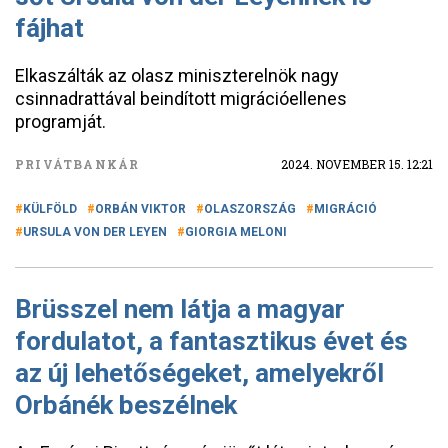
fájhat
Elkaszálták az olasz miniszterelnök nagy
csinnadrattával beindított migrációellenes
programját.
PRIVÁTBANKÁR
2024. NOVEMBER 15. 12:21
KÜLFÖLD
ORBÁN VIKTOR
OLASZORSZÁG
MIGRÁCIÓ
URSULA VON DER LEYEN
GIORGIA MELONI
Brüsszel nem látja a magyar
fordulatot, a fantasztikus évet és
az új lehetőségeket, amelyekről
Orbánék beszélnek