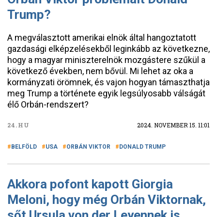
Trump?
A megválasztott amerikai elnök által hangoztatott
gazdasági elképzelésekből leginkább az következne,
hogy a magyar miniszterelnök mozgástere szűkül a
következő években, nem bővül. Mi lehet az oka a
kormányzati örömnek, és vajon hogyan támaszthatja
meg Trump a története egyik legsúlyosabb válságát
élő Orbán-rendszert?
24.HU
2024. NOVEMBER 15. 11:01
BELFÖLD
USA
ORBÁN VIKTOR
DONALD TRUMP
Akkora pofont kapott Giorgia
Meloni, hogy még Orbán Viktornak,
sőt Ursula von der Leyennek is