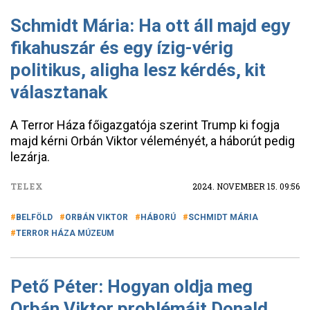
Schmidt Mária: Ha ott áll majd egy
fikahuszár és egy ízig-vérig
politikus, aligha lesz kérdés, kit
választanak
A Terror Háza főigazgatója szerint Trump ki fogja
majd kérni Orbán Viktor véleményét, a háborút pedig
lezárja.
TELEX
2024. NOVEMBER 15. 09:56
BELFÖLD
ORBÁN VIKTOR
HÁBORÚ
SCHMIDT MÁRIA
TERROR HÁZA MÚZEUM
Pető Péter: Hogyan oldja meg
Orbán Viktor problémáit Donald