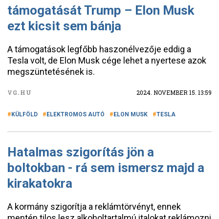
támogatását Trump – Elon Musk
ezt kicsit sem bánja
A támogatások legfőbb haszonélvezője eddig a
Tesla volt, de Elon Musk cége lehet a nyertese azok
megszüntetésének is.
VG.HU
2024. NOVEMBER 15. 13:59
KÜLFÖLD
ELEKTROMOS AUTÓ
ELON MUSK
TESLA
Hatalmas szigorítás jön a
boltokban - rá sem ismersz majd a
kirakatokra
A kormány szigorítja a reklámtörvényt, ennek
mentén tilos lesz alkoholtartalmú italokat reklámozni