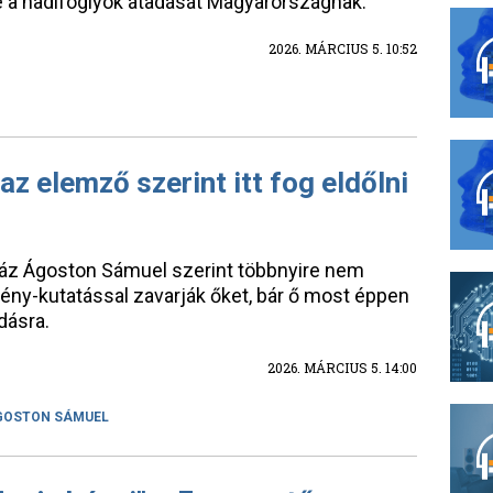
e a hadifoglyok átadását Magyarországnak.
2026. MÁRCIUS 5. 10:52
az elemző szerint itt fog eldőlni
ráz Ágoston Sámuel szerint többnyire nem
ény-kutatással zavarják őket, bár ő most éppen
dásra.
2026. MÁRCIUS 5. 14:00
GOSTON SÁMUEL