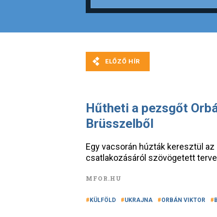
Hűtheti a pezsgőt Orbán
Brüsszelből
Egy vacsorán húzták keresztül az 
csatlakozásáról szövögetett tervei
MFOR.HU
KÜLFÖLD
UKRAJNA
ORBÁN VIKTOR