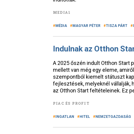
MEDIA1
MÉDIA
MAGYAR PÉTER
TISZA PÁRT
Indulnak az Otthon Sta
A 2025 őszén indult Otthon Start
mellett van még egy eleme, amirő
szempontból kiemelt státuszt kap
fejlesztések, melyeknél vállalják,
az Otthon Start feltételeinek. Ez p
PIAC ÉS PROFIT
INGATLAN
HITEL
NEMZETGAZDASÁG