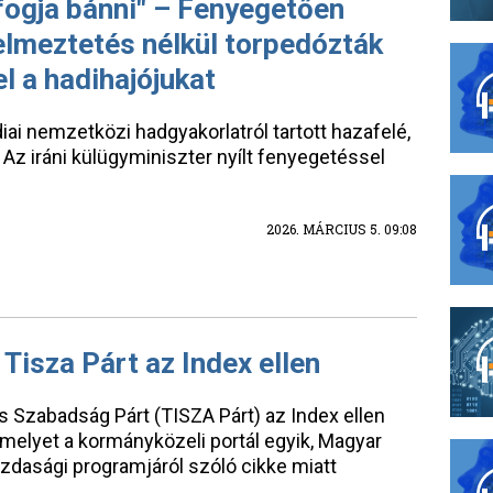
fogja bánni" – Fenyegetően
yelmeztetés nélkül torpedózták
l a hadihajójukat
iai nemzetközi hadgyakorlatról tartott hazafelé,
 Az iráni külügyminiszter nyílt fenyegetéssel
2026. MÁRCIUS 5. 09:08
Tisza Párt az Index ellen
s Szabadság Párt (TISZA Párt) az Index ellen
amelyet a kormányközeli portál egyik, Magyar
gazdasági programjáról szóló cikke miatt