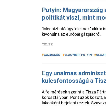
Putyin: Magyarország a
politikát viszi, mint mo
"Megbízható ügyfeleknek" akkor is
kivonulna az európai gázpiacról.
TELEX
GAZDASÁG
VLAGYIMIR PUTYIN
OLAJI
Egy unalmas adminisztr
kulcsfontosságú a Tis
A felmérések szerint a Tisza Pártn
korosztályban. Pont azok között, a
lakosként bejelentkeztek. Szavaza