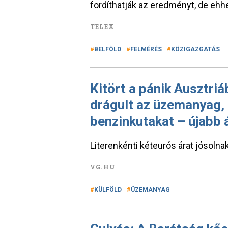
fordíthatják az eredményt, de ehhe
TELEX
BELFÖLD
FELMÉRÉS
KÖZIGAZGATÁS
Kitört a pánik Ausztriá
drágult az üzemanyag, 
benzinkutakat – újabb 
Literenkénti kéteurós árat jósolnak
VG.HU
KÜLFÖLD
ÜZEMANYAG