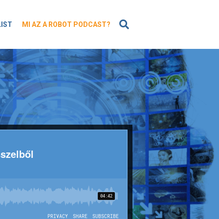
KERESÉS
LIST
MI AZ A ROBOT PODCAST?