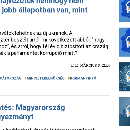
olajvezeték nemhogy nem
jobb állapotban van, mint
rvátok lehetnek az új ukránok. A
ter beszélt arról, mi következett abból, "hogy
z", és arról, hogy fél évig biztosított az ország
rnák a parlamentet korrupció miatt?
2026. MÁRCIUS 5. 12:24
VÁTORSZÁG
MINISZTERELNÖKSÉG
KORMÁNYINFÓ
entés: Magyarország
gyezményt