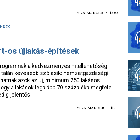
2026. MÁRCIUS 5. 13:55
INDEX
rt-os újlakás-építések
 programnak a kedvezményes hitellehetőség
l talán kevesebb szó esik: nemzetgazdasági
hatnak azok az új, minimum 250 lakásos
 hogy a lakások legalább 70 százaléka megfelel
edig jelentős
2026. MÁRCIUS 5. 11:56