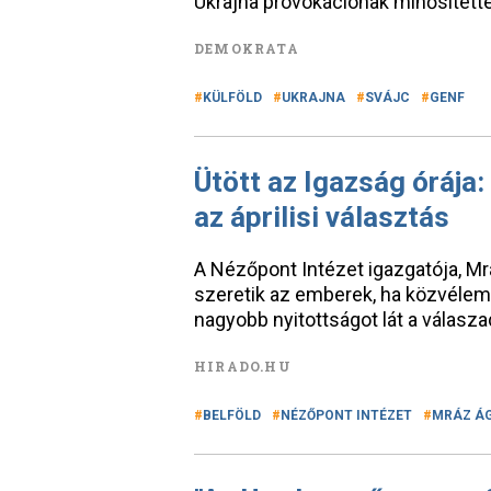
Ukrajna provokációnak minősített
DEMOKRATA
KÜLFÖLD
UKRAJNA
SVÁJC
GENF
Ütött az Igazság órája: 
az áprilisi választás
A Nézőpont Intézet igazgatója, M
szeretik az emberek, ha közvélem
nagyobb nyitottságot lát a válasza
HIRADO.HU
BELFÖLD
NÉZŐPONT INTÉZET
MRÁZ Á